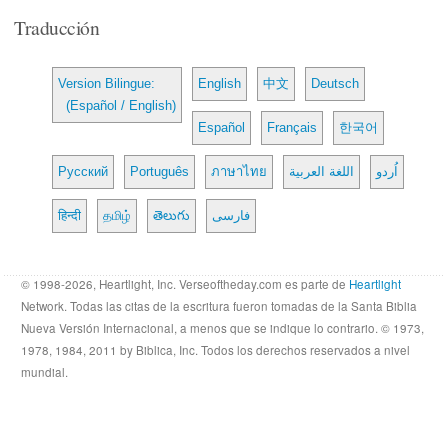
Traducción
Version Bilingue:
English
中文
Deutsch
(Español / English)
Español
Français
한국어
Русский
Português
ภาษาไทย
اللغة العربية
اُردو
हिन्दी
தமிழ்
తెలుగు
فارسی
© 1998-2026, Heartlight, Inc. Verseoftheday.com es parte de
Heartlight
Network. Todas las citas de la escritura fueron tomadas de la Santa Biblia
Nueva Versión Internacional, a menos que se indique lo contrario. © 1973,
1978, 1984, 2011 by Biblica, Inc. Todos los derechos reservados a nivel
mundial.