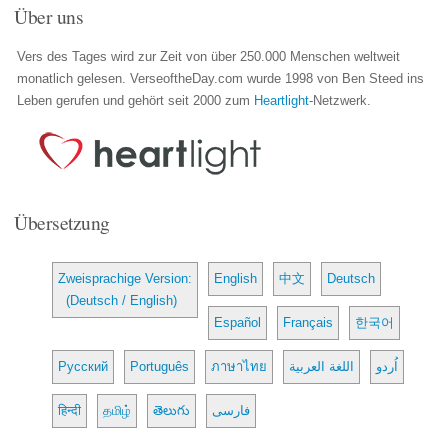
Über uns
Vers des Tages wird zur Zeit von über 250.000 Menschen weltweit
monatlich gelesen. VerseoftheDay.com wurde 1998 von Ben Steed ins
Leben gerufen und gehört seit 2000 zum
Heartlight
-Netzwerk.
Übersetzung
Zweisprachige Version:
English
中文
Deutsch
(Deutsch / English)
Español
Français
한국어
Русский
Português
ภาษาไทย
اللغة العربية
اُردو
हिन्दी
தமிழ்
తెలుగు
فارسی