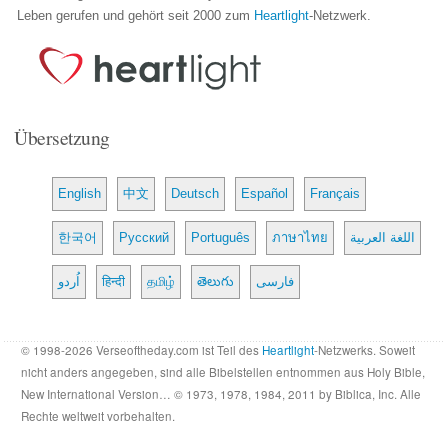
Leben gerufen und gehört seit 2000 zum
Heartlight
-Netzwerk.
Übersetzung
English
中文
Deutsch
Español
Français
한국어
Русский
Português
ภาษาไทย
اللغة العربية
اُردو
हिन्दी
தமிழ்
తెలుగు
فارسی
© 1998-2026 Verseoftheday.com ist Teil des
Heartlight
-Netzwerks. Soweit
nicht anders angegeben, sind alle Bibelstellen entnommen aus Holy Bible,
New International Version… © 1973, 1978, 1984, 2011 by Biblica, Inc. Alle
Rechte weltweit vorbehalten.