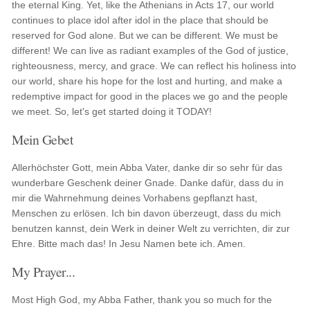
the eternal King. Yet, like the Athenians in Acts 17, our world
continues to place idol after idol in the place that should be
reserved for God alone. But we can be different. We must be
different! We can live as radiant examples of the God of justice,
righteousness, mercy, and grace. We can reflect his holiness into
our world, share his hope for the lost and hurting, and make a
redemptive impact for good in the places we go and the people
we meet. So, let's get started doing it TODAY!
Mein Gebet
Allerhöchster Gott, mein Abba Vater, danke dir so sehr für das
wunderbare Geschenk deiner Gnade. Danke dafür, dass du in
mir die Wahrnehmung deines Vorhabens gepflanzt hast,
Menschen zu erlösen. Ich bin davon überzeugt, dass du mich
benutzen kannst, dein Werk in deiner Welt zu verrichten, dir zur
Ehre. Bitte mach das! In Jesu Namen bete ich. Amen.
My Prayer...
Most High God, my Abba Father, thank you so much for the