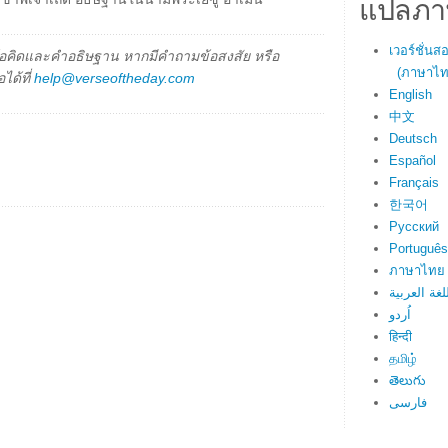
แปลภา
เวอร์ชั่น
็นข้อคิดและคำอธิษฐาน หากมีคำถามข้อสงสัย หรือ
(ภาษาไทย
ได้ที่
help@verseoftheday.com
English
中文
Deutsch
Español
Français
한국어
Русский
Português
ภาษาไทย
لغة العربية
اُردو
हिन्दी
தமிழ்
తెలుగు
فارسی