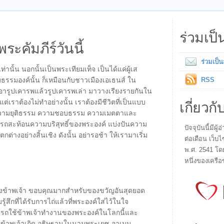
ร่วมเป
พระคัมภีร์วันนี้
ร่วมเป็
เท่านั้น นอกนั้นเป็นพระเทียมเท็จ เป็นได้แค่ผู้เส
บธรรมองค์นั้น ก็เหมือนกับชาวเมืองเอเธนส์ ใน
RSS
เอารูปเคารพแล้วรูปเคารพเล่า มาวางเรียงรายกันใน
เกี่ยวกั
น แต่เราต้องไม่ทำอย่างนั้น เราต้องมีชีวิตที่เป็นแบบ
ห่งความยุติธรรม ความชอบธรรม ความเมตตาและ
ถสะท้อนความบริสุทธิ์ของพระองค์ แบ่งปันความ
ปัจจุบันนี้มี
ต่างอย่างสิ้นเชิง ดังนั้น อย่ารอช้า ให้เรามาเริ่ม
ต่อเดือน เว็บไ
พ.ศ. 2541 โด
หนึ่งของเครือ
่อของข้าพเจ้า ขอบคุณมากสำหรับของขวัญอันสุดยอด
ึกที่ได้รับการไถ่แล้วที่พระองค์ใส่ไว้ในใจ
ามารถใช้ข้าพเจ้าทำงานของพระองค์ในโลกนี้และ
ช้ข้าพเจ้าเถิด อธิษฐานในนามพระเยซู อาเมน