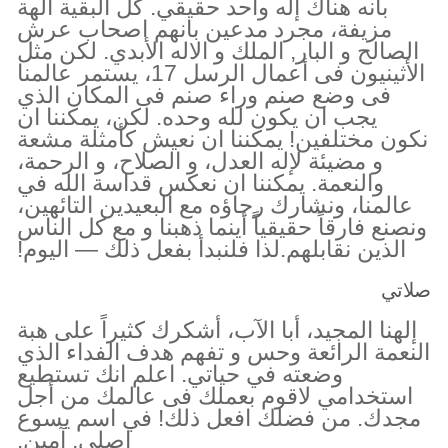
بأنه هناك إله واحد حقيقي. كل البقية الهة
مزيفة، مجرد مدعين بانهم اصحاب عرش
الصالح و البار, الملك و الاله الأبدي. لكن مثل
الأثينيون فى أعمال الرسل 17، يستمر عالمنا
فى وضع صنم وراء صنم فى المكان الذي
يجب ان يكون لله وحده. لكن، يمكننا ان
نكون مختلفين! يمكننا ان نعيش كأمثلة مشعة
و مضيئة لإله العدل، و الصلاح، و الرحمة،
والنعمة. يمكننا ان نعكس قداسة الله في
عالمنا، ونشارك رجاؤه مع البعيدين التائهين،
ونصنع فارقاً حقيقياً أينما ذهبنا و مع كل الناس
الذين نقابلهم.لذا فلنبدأ بفعل ذلك — اليوم!
صلاتي
إلهنا المجيد، أبا الآب، أشكرك كثيراً على هبة
النعمة الرائعة وحس و تفهم هدف الفداء الذي
وضعته في حياتي. اعلم انك تستطيع
استخدامي لاقوم بعملك فى عالمك من أجل
مجدك. من فضلك افعل ذلك! في اسم يسوع
اصلى. آمين.