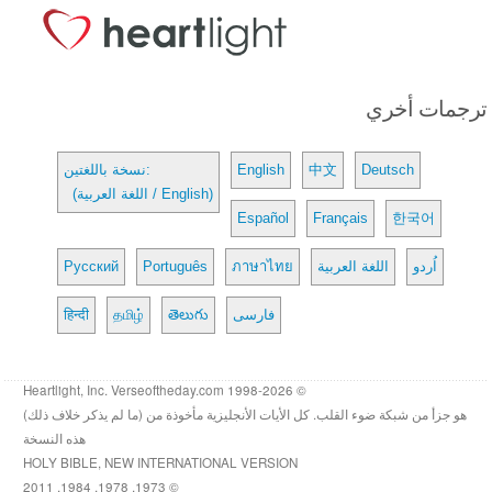
ترجمات أخري
Deutsch
中文
English
نسخة باللغتين:
(اللغة العربية / English)
Español
Français
한국어
اُردو
اللغة العربية
ภาษาไทย
Português
Русский
فارسی
తెలుగు
தமிழ்
हिन्दी
© 1998-2026 Heartlight, Inc. Verseoftheday.com
هو جزأ من شبكة ضوء القلب. كل الأيات الأنجليزية مأخوذة من (ما لم يذكر خلاف ذلك)
هذه النسخة
HOLY BIBLE, NEW INTERNATIONAL VERSION
© 1973, 1978, 1984, 2011