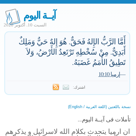
آيــة اليوم
السبت 10. أكتوبر 2020
أَمَّا الرَّبُّ الإِلهُ فَحَقٌّ. هُوَ إِلهٌ حَيٌّ وَمَلِكٌ
أَبَدِيٌّ. مِنْ سُخْطِهِ تَرْتَعِدُ الأَرْضُ، وَلاَ
تَطِيقُ الأُمَمُ غَضَبَهُ.
—
إرميا 10:10
اشترك:
نسخة باللغتين (اللغة العربية / English)
تأملات فى آيــة اليوم...
ان ارميا يتحدث بكلام الله لاسرائيل و يذكرهم