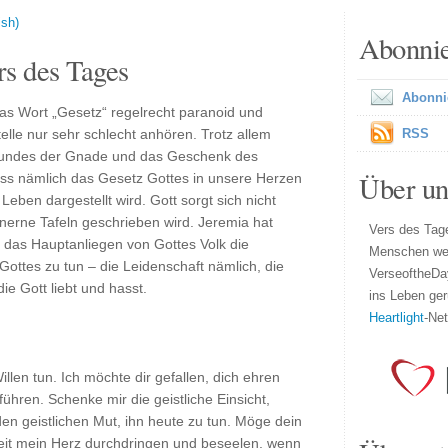
ish)
Abonni
s des Tages
Abonni
das Wort „Gesetz“ regelrecht paranoid und
telle nur sehr schlecht anhören. Trotz allem
RSS
 Bundes der Gnade und das Geschenk des
Über un
ass nämlich das Gesetz Gottes in unsere Herzen
Leben dargestellt wird. Gott sorgt sich nicht
nerne Tafeln geschrieben wird. Jeremia hat
Vers des Tage
 das Hauptanliegen von Gottes Volk die
Menschen wel
Gottes zu tun – die Leidenschaft nämlich, die
VerseoftheDa
ie Gott liebt und hasst.
ins Leben ger
Heartlight
-Ne
llen tun. Ich möchte dir gefallen, dich ehren
hren. Schenke mir die geistliche Einsicht,
en geistlichen Mut, ihn heute zu tun. Möge dein
eit mein Herz durchdringen und beseelen, wenn