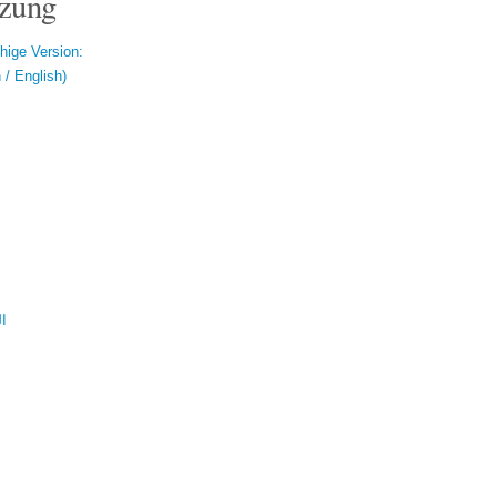
zung
hige Version:
/ English)
ال