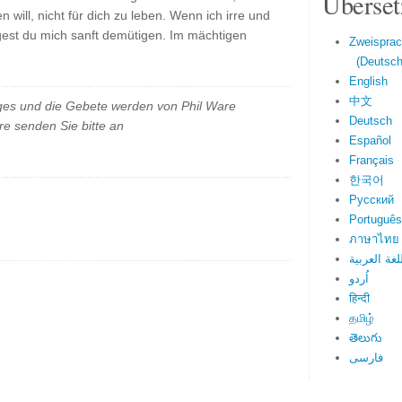
Überset
 will, nicht für dich zu leben. Wenn ich irre und
est du mich sanft demütigen. Im mächtigen
Zweisprac
(Deutsch 
English
中文
es und die Gebete werden von Phil Ware
Deutsch
e senden Sie bitte an
Español
Français
한국어
Русский
Português
ภาษาไทย
لغة العربية
اُردو
हिन्दी
தமிழ்
తెలుగు
فارسی