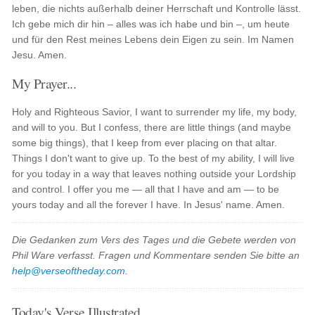
leben, die nichts außerhalb deiner Herrschaft und Kontrolle lässt.
Ich gebe mich dir hin – alles was ich habe und bin –, um heute
und für den Rest meines Lebens dein Eigen zu sein. Im Namen
Jesu. Amen.
My Prayer...
Holy and Righteous Savior, I want to surrender my life, my body,
and will to you. But I confess, there are little things (and maybe
some big things), that I keep from ever placing on that altar.
Things I don't want to give up. To the best of my ability, I will live
for you today in a way that leaves nothing outside your Lordship
and control. I offer you me — all that I have and am — to be
yours today and all the forever I have. In Jesus' name. Amen.
Die Gedanken zum Vers des Tages und die Gebete werden von
Phil Ware verfasst. Fragen und Kommentare senden Sie bitte an
help@verseoftheday.com
.
Today's Verse Illustrated