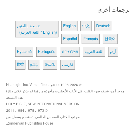
ترجمات أخري
Deutsch
中文
English
نسخة باللغتين:
(اللغة العربية / English)
Español
Français
한국어
اُردو
اللغة العربية
ภาษาไทย
Português
Русский
فارسی
తెలుగు
தமிழ்
हिन्दी
© 1998-2026 Heartlight, Inc. Verseoftheday.com
هو جزأ من شبكة ضوء القلب. كل الأيات الأنجليزية مأخوذة من (ما لم يذكر خلاف ذلك)
هذه النسخة
HOLY BIBLE, NEW INTERNATIONAL VERSION
© 1973, 1978, 1984, 2011
مجتمع الكتاب المقدس العالمى. تستخدم بسماح من
Zondervan Publishing House.