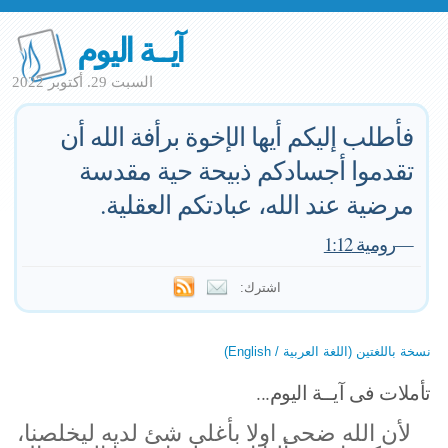
آيــة اليوم
السبت 29. أكتوبر 2022
فأطلب إليكم أيها الإخوة برأفة الله أن
تقدموا أجسادكم ذبيحة حية مقدسة
مرضية عند الله، عبادتكم العقلية.
—
رومية 1:12
اشترك:
نسخة باللغتين (اللغة العربية / English)
تأملات فى آيــة اليوم...
لأن الله ضحى اولا بأغلى شئ لديه ليخلصنا،