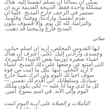
يمكن ان يسألنا ان نسلم انفسنا إليه. هناك
مشكلة واحدة فقط: الذبيحة القديمة تريد ان
تستمر فى الزحف خارج المذبح. علينا ان
نقدم انفسنا، وارادتنا، ووقتنا، وقلوبنا،
والتزامنا، لله كل يوم. وإلا فسوف يكون
المذبح فارغ وذبيحتنا قد ذهبت.
صلاتي
ايها القدوس المخلص، اريد ان اسلم حياتى،
وجسدى وارادتى إليك. لكنى اعترف ان هناك
اشياء صغيرة (وربما بعض الاشياء الكبيرة)،
التى امتنع عن وضعها على ذلك المذبح. اشياء
لا اريد التخلى عنها. بكل ما اتيت من قوة
سوف احيا لك اليوم ولن اترك شيئا خارج
سيادتك وسلطانك. اني أقدم لك نفسى —
كل ما لدى وما انا عليه — لكى يكون ملكك
اليوم وإلى الأبد. في اسم يسوع. آمين.
التأملات و الصلاة على آيــة اليوم كتبت
بواسطة فيل وير