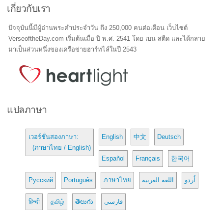
เกี่ยวกับเรา
ปัจจุบันนี้มีผู้อ่านพระคำประจำวัน ถึง 250,000 คนต่อเดือน เว็บไซต์
VerseoftheDay.com เริ่มต้นเมื่อ ปี พ.ศ. 2541 โดย เบน สตีด และได้กลาย
มาเป็นส่วนหนึ่งของเครือข่ายฮาร์ทไล์ในปี 2543
แปลภาษา
เวอร์ชั่นสองภาษา:
English
中文
Deutsch
(ภาษาไทย / English)
Español
Français
한국어
Русский
Português
ภาษาไทย
اللغة العربية
اُردو
हिन्दी
தமிழ்
తెలుగు
فارسی