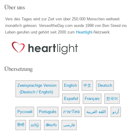
Über uns
Vers des Tages wird zur Zeit von über 250.000 Menschen weltweit
monatlich gelesen. VerseoftheDay.com wurde 1998 von Ben Steed ins
Leben gerufen und gehört seit 2000 zum
Heartlight
-Netzwerk.
Übersetzung
Zweisprachige Version:
English
中文
Deutsch
(Deutsch / English)
Español
Français
한국어
Русский
Português
ภาษาไทย
اللغة العربية
اُردو
हिन्दी
தமிழ்
తెలుగు
فارسی