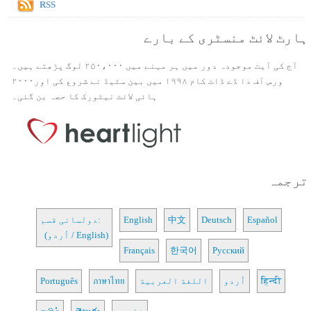
RSS
ہارٹ لائٹ منسٹری کے بارے
آج کی آیت موجودہ دور میں ہر مہنے میں ۲۵۰،۰۰۰ لوگ پڑھتے ہیں۔
ورس آف دا ڈے ڈاٹ کام ۱۹۹۸ میں بین سٹیڈ نے شروع کی اور۲۰۰۰
ہائی لائٹ نیٹورک کا حصہ بن گئی۔
ترجمہ
Español
Deutsch
中文
English
دولسانی قسم:
(اُردو / English)
Français
한국어
Русский
हिन्दी
اُردو
اللغة العربية
ภาษาไทย
Português