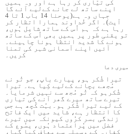
کی تیّاری کر رہا ہے اور وہ ہمیں
اپنے ساتھ لے جانے کےلیے آئے گا
جہاں وہ ہے(یوحنا 14 باب 1 تا 4
آیت)۔ اگر خُداوند ہمارا اتظار کر
رہا ہے کہ ہم اُس کے ساتھ شامِل ہُوں،
تو یقنی طور پر ہمیں بھی اُس کے ساتھ
ہونے کا شدید انتظا ہونا چاہیئے۔
آئیں اپنے آسمانی شہر کی تمنا
کریں۔
میری دعا
تیرا شُکر ہو، پیارے باپ، جو تُو نے
مُجھے بچانے کےلیے کِیا ہے۔ تیرا
شُکرہو کہ تُو مُجھ سے نہیں شرمایا۔
تیرے ساتھ میرے گھر آنے کی تیاری
کے لیے تیرا شُکر ہو۔بہُت کُچھ ہے جس
کا انتظار ہے، شاید میں ایک فاتح
زندگی بسر کرُوں کیونکہ میں تیرے
فضل میں پُراعتماد ہُوں، یسُوع کے
کفارہ کے وسیلہ سے معاف کِیا گیا،