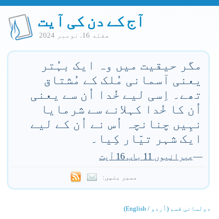
آج کے دن کی آیت
هفته 16. نومبر 2024
مگر حیقیت میں وہ ایک بہُتر
یعنی آسمانی مُلک کے مُشتاق
تھے۔ اِسی لیے خُدا اُن سے یعنی
اُن کا خُدا کہلانے سے شرمایا
نہِیں چنانچہ اُس نے اُن کے لیے
ایک شہر تیّار کِیا۔
—
عِبرانیوں 11 باب 16 آیت
ممبر بنیں:
دولسانی قسم (اُردو / English)