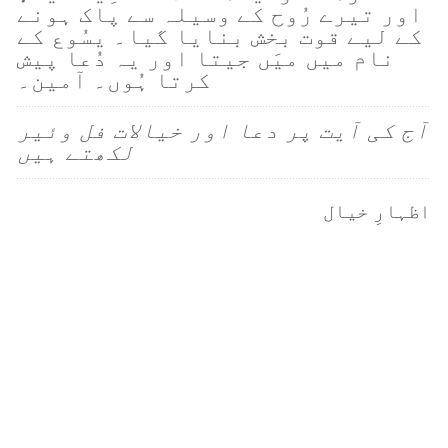
اور تیرے رُوح کے وسیلہ سے پاک ہونے
کے لیے قوت بخش بنایا گیا۔ یسُوع کے
نام میں میَں جیتا اور یہ دُعا پیش
کرتا ہُوں۔ آمین۔
آج کی آیت پر دعا اور خیالات فل وئیر
لکھتے ہیں
اظہارِ خیال