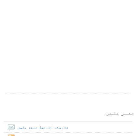
ممبر بنیں
بذریعہ ای۔میل ممبر بنیں