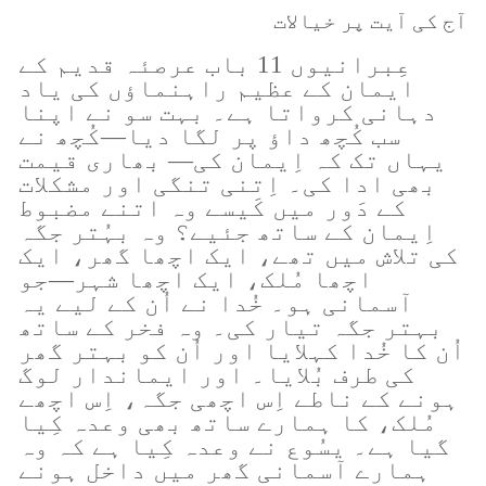
آج کی آیت پر خیالات
عِبرانیوں 11 باب عرصئہ قدیم کے
ایمان کے عظیم راہنماؤں کی یاد
دہانی کرواتا ہے۔ بہت سو نے اپنا
سب کُچھ داؤ پر لگا دیا—کُچھ نے
یہاں تک کہ اِیمان کی— بھاری قیمت
بھی ادا کی۔ اِتنی تنگی اور مشکلات
کے دَور میں کَیسے وہ اتنے مضبوط
اِیمان کے ساتھ جئیے؟ وہ بہُتر جگہ
کی تلاش میں تھے، ایک اچھا گھر، ایک
اچھا مُلک، ایک اچھا شہر—جو
آسمانی ہو۔ خُدا نے اُن کے لیے یہ
بہتر جگہ تیار کی۔ وہ فخر کے ساتھ
اُن کا خُدا کہلایا اور اُن کو بہتر گھر
کی طرف بُلایا۔ اور ایماندار لوگ
ہونے کے ناطے اِس اچھی جگہ، اِس اچھے
مُلک، کا ہمارے ساتھ بھی وعدہ کِیا
گیا ہے۔ یسُوع نے وعدہ کِیا ہے کہ وہ
ہمارے آسمانی گھر میں داخل ہونے