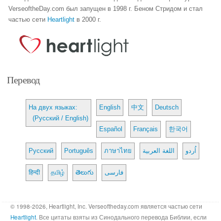
VerseoftheDay.com был запущен в 1998 г. Беном Стридом и стал
частью сети
Heartlight
в 2000 г.
Перевод
На двух языках:
English
中文
Deutsch
(Русский / English)
Español
Français
한국어
Русский
Português
ภาษาไทย
اللغة العربية
اُردو
हिन्दी
தமிழ்
తెలుగు
فارسی
© 1998-2026, Heartlight, Inc. Verseoftheday.com является частью сети
Heartlight
. Все цитаты взяты из Синодального перевода Библии, если