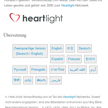
monatlich gelesen. VerseoftheDay.com wurde 1998 von Ben Steed ins
Leben gerufen und gehört seit 2000 zum
Heartlight
-Netzwerk.
Übersetzung
Zweisprachige Version:
English
中文
Deutsch
(Deutsch / English)
Español
Français
한국어
Русский
Português
ภาษาไทย
اللغة العربية
اُردو
हिन्दी
தமிழ்
తెలుగు
فارسی
© 1998-2026 Verseoftheday.com ist Teil des
Heartlight
-Netzwerks. Soweit
nicht anders angegeben, sind alle Bibelstellen entnommen aus Holy Bible,
New International Version… © 1973, 1978, 1984, 2011 by Biblica, Inc. Alle