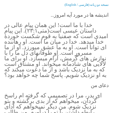
نسخه دو زبانه (فارسی / English)
اندیشه ها در مورد آیه امروز...
خدا با ما است! این همان پیام عالی در
داستان عیسی است(متی۲۳:۱). این پیام
امیدی است که صفنیا به قوم شکست خوردهٔ
خدا میدهد. خدا در میان ما است. او رهاننده
ای توانا است. او به ما عشق میورزد. او از ما
مسرور است. او طوفانهای دل ما را با
نوازش های گرمش، آرام میسازد. او برای ما
لالایی های شادمانه میخواند. او مشتاق است
که به ما نزدیک باشد و از ما دعوت میکند که
به او نزدیک شویم. پاسخ شما چه خواهد بود؟
دعای من
ای پدر، مرا در تصمیمی که گرفته ام راسخ
گردان، میخواهم که از بدی برگشته و بتو
نزدیک شوم. من دیگر نمیخواهم که ادای
رابطه داشتن با تو را درآورم. من طالب