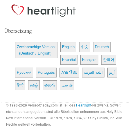
Übersetzung
Zweisprachige Version:
English
中文
Deutsch
(Deutsch / English)
Español
Français
한국어
Русский
Português
ภาษาไทย
اللغة العربية
اُردو
हिन्दी
தமிழ்
తెలుగు
فارسی
© 1998-2026 Verseoftheday.com ist Teil des
Heartlight
-Netzwerks. Soweit
nicht anders angegeben, sind alle Bibelstellen entnommen aus Holy Bible,
New International Version… © 1973, 1978, 1984, 2011 by Biblica, Inc. Alle
Rechte weltweit vorbehalten.