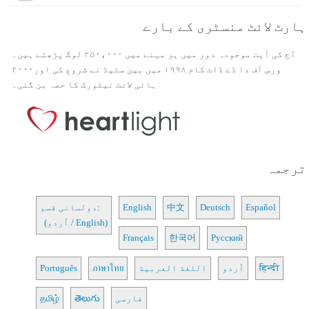
ہارٹ لائٹ منسٹری کے بارے
آج کی آیت موجودہ دور میں ہر مہنے میں ۲۵۰،۰۰۰ لوگ پڑھتے ہیں۔
ورس آف دا ڈے ڈاٹ کام ۱۹۹۸ میں بین سٹیڈ نے شروع کی اور۲۰۰۰
ہائی لائٹ نیٹورک کا حصہ بن گئی۔
ترجمہ
Español
Deutsch
中文
English
دولسانی قسم:
(اُردو / English)
Français
한국어
Русский
हिन्दी
اُردو
اللغة العربية
ภาษาไทย
Português
فارسی
తెలుగు
தமிழ்