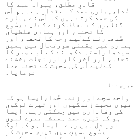
قادرِ مطلق، یہواہ عہد کا
خُدا،ہماری حمد کا حقدار ہے۔ ہم اُس
کی حمد کرتے ہیں کہ اُس نے ہمارے
گناہوں کے معاف کرنے کےلیے یسُوع
کا تحفہ، اور ہماری غلطیاں
سُدھارنے کےلیے رحم کا تحفہ، اور
ہماری غیر یقینی صورتحال میں ہمیں
سیدھا راستہ دکھانے کے لیے صبر کا
تحفہ، اور آخر کار اور نجات بخشنے
کےلیے اُس کی محبت کے تحفہ عطا
فرمایا۔
میری دعا
واحد سچے اور زندہ خُدا،ایسا ہو کہ
تیری محبت زندگیوں اور تیرے لوگوں
کی وفاداری میں چمکتی رہے۔ ایسا
ہو کہ تیری حمد ہمیشہ میرے لبوں
اور دل میں رہے۔ ایسا ہو کہ لوگ
یسُوع مسیِح میں تیری محبت کو
دیکھیں، اور جھکیں اور اِس کہیں