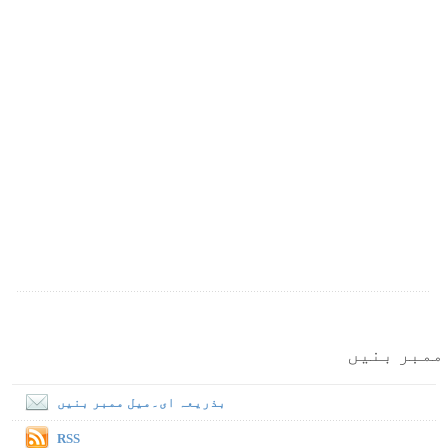
ممبر بنیں
بذریعہ ای۔میل ممبر بنیں
RSS