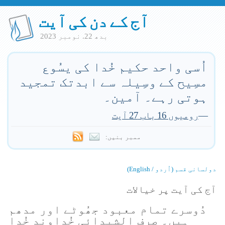
آج کے دن کی آیت
بدھ 22. نومبر 2023
اُسی واحد حکیم خُدا کی یسُوع
مسِیح کے وسِیلہ سے ابدتک تمجید
ہوتی رہے۔ آمین۔
—
رومیوں 16 باب 27 آیت
ممبر بنیں:
دولسانی قسم (اُردو / English)
آج کی آیت پر خیالات
دُوسرے تمام معبود جھُوٹے اور مدھم
ہیں۔ صرف الشیدائی خُداوند خُدا