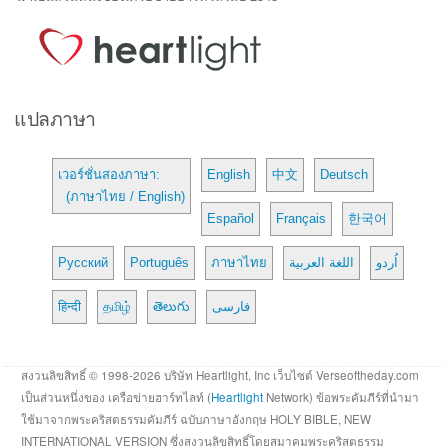
แปลภาษา
เวอร์ชั่นสองภาษา:
English
中文
Deutsch
(ภาษาไทย / English)
Español
Français
한국어
Русский
Português
ภาษาไทย
اللغة العربية
اُردو
हिन्दी
தமிழ்
తెలుగు
فارسی
สงวนลิขสิทธิ์ © 1998-2026 บริษัท Heartlight, Inc เว็บไซต์ Verseoftheday.com
เป็นส่วนหนึ่งของ เครือข่ายฮาร์ทไลท์ (
Heartlight
Network) ข้อพระคัมภีร์ที่นำมา
ใช้มาจากพระคริสตธรรมคัมภีร์ ฉบับภาษาอังกฤษ HOLY BIBLE, NEW
INTERNATIONAL VERSION ซึ่งสงวนลิขสิทธิ์โดยสมาคมพระคริสตธรรม