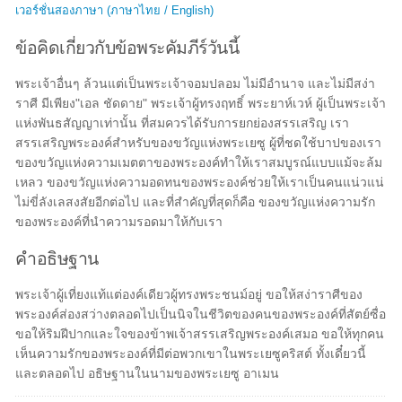
เวอร์ชั่นสองภาษา (ภาษาไทย / English)
ข้อคิดเกี่ยวกับข้อพระคัมภีร์วันนี้
พระเจ้าอื่นๆ ล้วนแต่เป็นพระเจ้าจอมปลอม ไม่มีอำนาจ และไม่มีสง่า
ราศี มีเพียง"เอล ชัดดาย" พระเจ้าผู้ทรงฤทธิ์ พระยาห์เวห์ ผู้เป็นพระเจ้า
แห่งพันธสัญญาเท่านั้น ที่สมควรได้รับการยกย่องสรรเสริญ เรา
สรรเสริญพระองค์สำหรับของขวัญแห่งพระเยซู ผู้ที่ชดใช้บาปของเรา
ของขวัญแห่งความเมตตาของพระองค์ทำให้เราสมบูรณ์แบบแม้จะล้ม
เหลว ของขวัญแห่งความอดทนของพระองค์ช่วยให้เราเป็นคนแน่วแน่
ไม่ขี่ลังเลสงสัยอีกต่อไป และที่สำคัญที่สุดก็คือ ของขวัญแห่งความรัก
ของพระองค์ที่นำความรอดมาให้กับเรา
คำอธิษฐาน
พระเจ้าผู้เที่ยงแท้แต่องค์เดียวผู้ทรงพระชนม์อยู่ ขอให้สง่าราศีของ
พระองค์ส่องสว่างตลอดไปเป็นนิจในชีวิตของคนของพระองค์ที่สัตย์ซื่อ
ขอให้ริมฝีปากและใจของข้าพเจ้าสรรเสริญพระองค์เสมอ ขอให้ทุกคน
เห็นความรักของพระองค์ที่มีต่อพวกเขาในพระเยซูคริสต์ ทั้งเดี๋ยวนี้
และตลอดไป อธิษฐานในนามของพระเยซู อาเมน