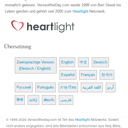
monatlich gelesen. VerseoftheDay.com wurde 1998 von Ben Steed ins
Leben gerufen und gehört seit 2000 zum
Heartlight
-Netzwerk.
Übersetzung
Zweisprachige Version:
English
中文
Deutsch
(Deutsch / English)
Español
Français
한국어
Русский
Português
ภาษาไทย
اللغة العربية
اُردو
हिन्दी
தமிழ்
తెలుగు
فارسی
© 1998-2026 Verseoftheday.com ist Teil des
Heartlight
-Netzwerks. Soweit
nicht anders angegeben, sind alle Bibelstellen entnommen aus Holy Bible,