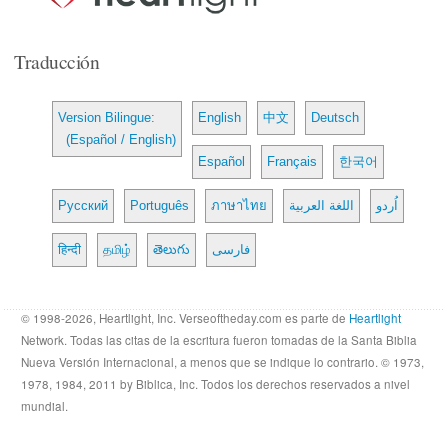
Traducción
Version Bilingue:
English
中文
Deutsch
(Español / English)
Español
Français
한국어
Русский
Português
ภาษาไทย
اللغة العربية
اُردو
हिन्दी
தமிழ்
తెలుగు
فارسی
© 1998-2026, Heartlight, Inc. Verseoftheday.com es parte de
Heartlight
Network. Todas las citas de la escritura fueron tomadas de la Santa Biblia
Nueva Versión Internacional, a menos que se indique lo contrario. © 1973,
1978, 1984, 2011 by Biblica, Inc. Todos los derechos reservados a nivel
mundial.