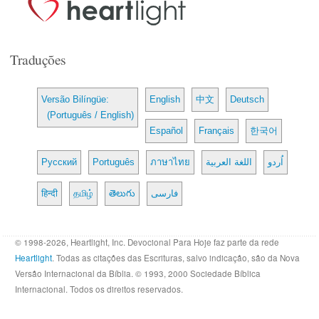
Traduções
Versão Bilíngüe:
English
中文
Deutsch
(Português / English)
Español
Français
한국어
Русский
Português
ภาษาไทย
اللغة العربية
اُردو
हिन्दी
தமிழ்
తెలుగు
فارسی
© 1998-2026, Heartlight, Inc. Devocional Para Hoje faz parte da rede
Heartlight
. Todas as citações das Escrituras, salvo indicação, são da Nova
Versão Internacional da Bíblia. © 1993, 2000 Sociedade Bíblica
Internacional. Todos os direitos reservados.