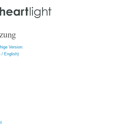
zung
hige Version:
/ English)
ال