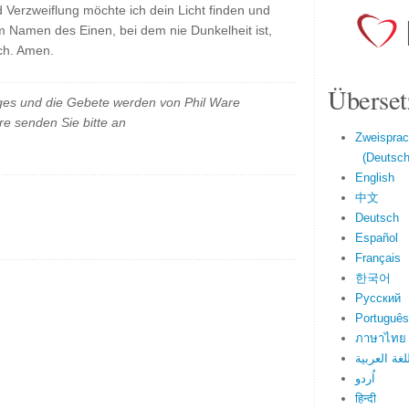
 Verzweiflung möchte ich dein Licht finden und
Im Namen des Einen, bei dem nie Dunkelheit ist,
ich. Amen.
Überset
es und die Gebete werden von Phil Ware
e senden Sie bitte an
Zweisprac
(Deutsch 
English
中文
Deutsch
Español
Français
한국어
Русский
Português
ภาษาไทย
لغة العربية
اُردو
हिन्दी