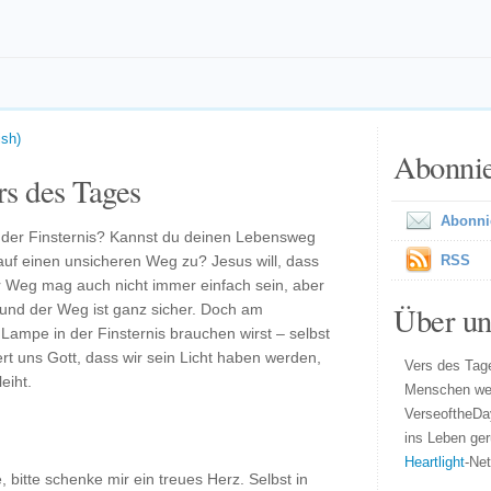
ish)
Abonni
s des Tages
Abonni
in der Finsternis? Kannst du deinen Lebensweg
 auf einen unsicheren Weg zu? Jesus will, dass
RSS
r Weg mag auch nicht immer einfach sein, aber
Über un
 und der Weg ist ganz sicher. Doch am
e Lampe in der Finsternis brauchen wirst – selbst
hert uns Gott, dass wir sein Licht haben werden,
Vers des Tage
eiht.
Menschen wel
VerseoftheDa
ins Leben ger
Heartlight
-Ne
, bitte schenke mir ein treues Herz. Selbst in