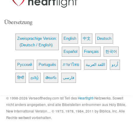
Übersetzung
Zweisprachige Version:
English
中文
Deutsch
(Deutsch / English)
Español
Français
한국어
Русский
Português
ภาษาไทย
اللغة العربية
اُردو
हिन्दी
தமிழ்
తెలుగు
فارسی
© 1998-2026 Verseoftheday.com ist Teil des
Heartlight
-Netzwerks. Soweit
nicht anders angegeben, sind alle Bibelstellen entnommen aus Holy Bible,
New International Version… © 1973, 1978, 1984, 2011 by Biblica, Inc. Alle
Rechte weltweit vorbehalten.