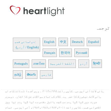
ترجمہ
Español
Deutsch
中文
English
دولسانی قسم:
(اُردو / English)
Français
한국어
Русский
हिन्दी
اُردو
اللغة العربية
ภาษาไทย
Português
فارسی
తెలుగు
தமிழ்
ہائی لائٹ آئی این سی۔ کاپی رائٹ ۱۹۹۸-۲۰۱۳ ۔ ورس آف دا ڈے ڈاٹ کام اب
ہائی لائٹ نیٹورک کا حصہ ہے۔ کلام کے تمام سوالات، جن کا اشارہ دوسری
صورت میں کیا گیا ہے، سب کچھ بائبل مقدس سے لیا گیا ہے، نیا بین
الاقوامی قسم۔ کاپی رائٹ ۱۹۷۳،۱۹۷۸،۱۹۸۴،۲۰۱۱، آئی این سی۔ تمام