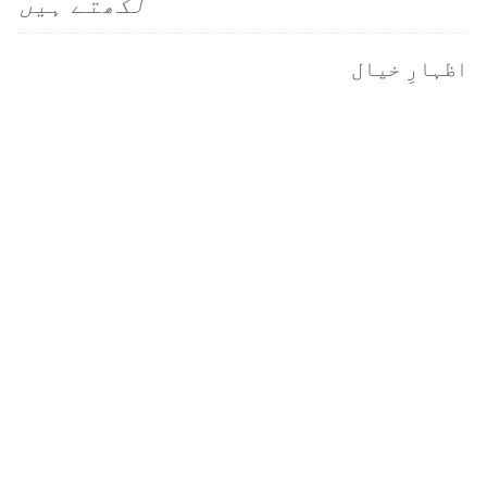
لکھتے ہیں
اظہارِ خیال