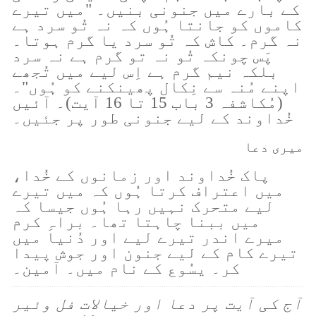
کے بارے میں جنونی بنیں۔ "میں تیرے
کاموں کو جانتا ہُوں کہ نہ تُو سرد ہے
نہ گرم۔ کاش کہ تُو سرد یا گرم ہوتا۔
پَس چونکہ تُو نہ تو گرم ہے نہ سرد
بلکہ نیم گرم ہے اِس لیے میں تُجھے
اپنے مُنہ سے نِکال پھینکنے کو ہُوں"۔
(مُکاشفہ 3 باب 15 تا 16 آیت)۔ آئیں
خُداوند کے لیے جنونی طور پر جئیں۔
میری دعا
پاک خُداوند اور زمانوں کے خُدا،
میں اعتراف کرتا ہُوں کہ میں تیرے
لیے متحرک نہیں رہا ہُوں جیسا کہ
میں ببنا چاہتا تھا۔ براہِ کرم
میرے اندر تیرے لیے اور دُنیا میں
تیرے کام کے لیے جنون اور جوش پیدا
کر۔ یسُوع کے نام میں۔ آمین۔
آج کی آیت پر دعا اور خیالات فل وئیر