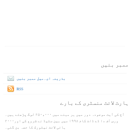
ممبر بنیں
بذریعہ ای۔میل ممبر بنیں
RSS
ہارٹ لائٹ منسٹری کے بارے
آج کی آیت موجودہ دور میں ہر مہنے میں ۲۵۰،۰۰۰ لوگ پڑھتے ہیں۔
ورس آف دا ڈے ڈاٹ کام ۱۹۹۸ میں بین سٹیڈ نے شروع کی اور۲۰۰۰
ہائی لائٹ نیٹورک کا حصہ بن گئی۔