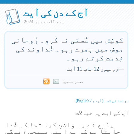
آج کے دن کی آیت
بدھ 11. دسمبر 2024
کوشِش میں سُستی نہ کرو۔ رُوحانی
جوش میں بھرے رہو۔ خُداوند کی
خِدمت کرتے رہو۔
—
رومیوں 12 باب 11 آیت
ممبر بنیں:
دولسانی قسم (اُردو / English)
آج کی آیت پر خیالات
یسُوع نے یہ واضح کیا تھا کہ خُدا
چاہتا ہے کہ ہم اپنی مسیحی زندگی