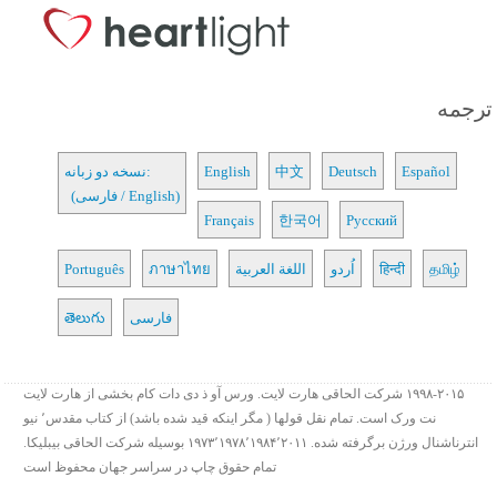
ترجمه
Español
Deutsch
中文
English
نسخه دو زبانه:
(فارسی / English)
Français
한국어
Русский
தமிழ்
हिन्दी
اُردو
اللغة العربية
ภาษาไทย
Português
فارسی
తెలుగు
۱۹۹۸-۲۰۱۵ شرکت الحاقی هارت لایت. ورس آو ذ دی دات کام بخشی از هارت لایت
نت ورک است. تمام نقل قولها ( مگر اینکه قید شده باشد) از کتاب مقدس٬ نیو
انترناشنال ورژن برگرفته شده. ۱۹۷۳٬۱۹۷۸٬۱۹۸۴٬۲۰۱۱ بوسیله شرکت الحاقی بیبلیکا.
تمام حقوق چاپ در سراسر جهان محفوظ است