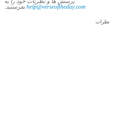
پرسش ها و نظریات خود را به
help@verseoftheday.com
بفرستید.
نظرات