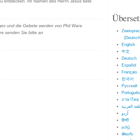
zu entdecken. Im Namen des Herrn Jesus bete
Überset
es und die Gebete werden von Phil Ware
Zweisprac
e senden Sie bitte an
(Deutsch 
English
中文
Deutsch
Español
Français
한국어
Русский
Português
ภาษาไทย
لغة العربية
اُردو
हिन्दी
தமிழ்
తెలుగు