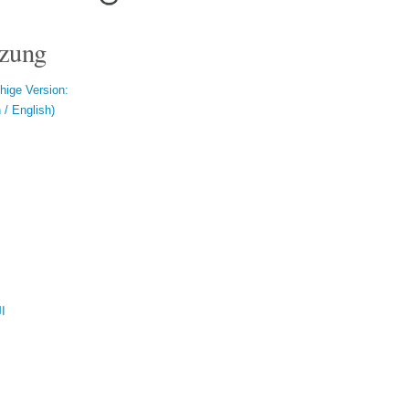
zung
hige Version:
/ English)
ال