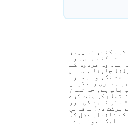
 کر سکتے، نہ پیار
ہ دے سکتے ہیں۔ وہ
 ہے۔ وہ فردوس کے
یلنا چاہتا ہے۔ اس
 حد تک، وہ ہمارا
جب ہماری زندگیاں
و باپ ہے، جو تمام
ن تمام کی عِزت کرے
ٹے کی خِدمت کی اور
ے برکت دی! ناقابلِ
 کے شاندار فضل کا
ایک نمونہ ہے۔