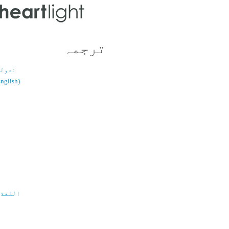
ترجمہ
دولسانی قسم:
(اُردو / ish
اللغة 