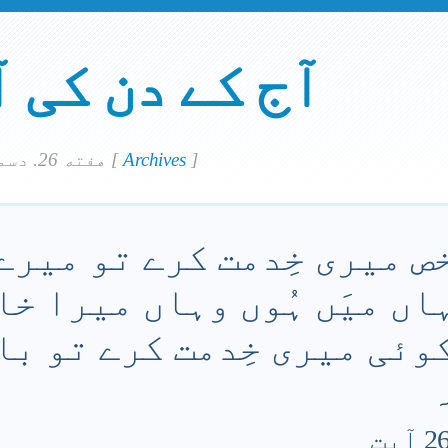
آج کے دن کی 
]
Archives
[
هفته 26. دسمبر 2020
ص میری خِدمت کرے تو میرے 
ں میَں ہُوں وہاں میرا خا
ئی میری خِدمت کرے تو باپ