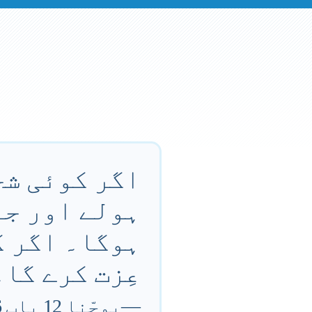
اگر کوئی شخ
ہولے اور جہا
ہوگا۔ اگر کو
عِزت کرے گا۔
—
یوحّنا 12 باب 26 آیت