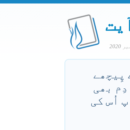
آیت
پِیچھے
دِم بھی
 اُس کی