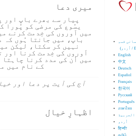
میری دعا
پیار سے بھرے باپ اور پا
یسُوع کی مرضی کو پُورا ک
میں اَوروں کی خِدمت کرنے م
باپ، میں جانتا ہُوں کہ م
نہیں کر سکتا، لیکن میں
Engl)
اَوروں کی خِدمت کرنا اور ت
English
میں اُن کی مدد کرنا چاہتا ہ
中文
کے نام میں ما
Deutsch
Español
Français
آج کی آیت پر دعا اور خیا
한국어
Русский
Português
ภาษาไทย
اظہارِ خیال
العربية
اُردو
हिन्दी
தமிழ்