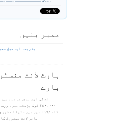
ممبر بنیں
بذریعہ ای۔میل ممب
ہارٹ لائٹ منسٹر
بارے
آج کی آیت موجودہ دور میں 
۲۵۰،۰۰۰ لوگ پڑھتے ہیں۔ ور
ہائی لائٹ نیٹورک کا 