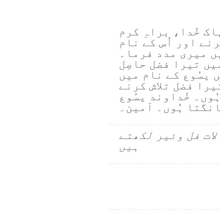
ک خُدا، براہِ کرم
رنے اور اُس کے نام
یں میری مدد فرما۔
یں تیرا فضل حاصِل
 یسُوع کے نام میں
یرا فضل تلاش کرنے
ُوں۔ خُداوند یسُوع
نگتا ہُوں۔ آمین۔
لات فل وئیر لکھتے
ہیں