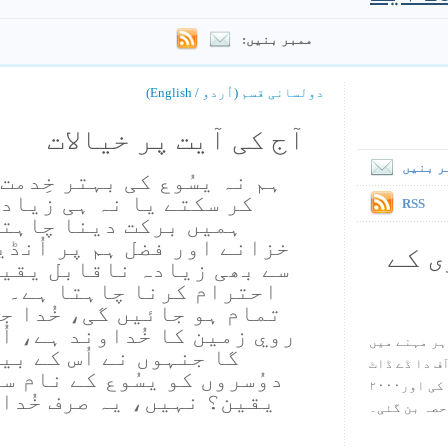
ممبر بنیں:
دولسانی قسم (اُردو / English)
آج کی آیت پر خیالات
ر بنیں
ہم نہ یسُوع کی بہتر خِدمت
کر سکتے یا نہ ہی زیاد
RSS
ہمیں برکت دینا چاہتا
خزانے اور فضل ہم پر اُنڈ
ی کے
سے بھی زیادہ ناقابل یقین
احترام کرنا چاہتا ہے۔ 
تمام ہو جائیں گی، خُدا ج
روي زمین کا خُداوند ہے، اُ
ہر مہنے میں
گا جنہوں نے اُس کے بی
س آف دا ڈے ڈاٹ
دوُسروں کو یسُوع کے نام س
کام ۱۹۹۸ میں بین سٹیڈ نے شروع کی اور۲۰۰۰
یقین؟ نہیں، یہ صرف خُدا
حصہ بن گئی۔