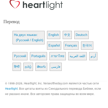
Перевод
На двух языках:
English
中文
Deutsch
(Русский / English)
Español
Français
한국어
Русский
Português
ภาษาไทย
اللغة العربية
اُردو
हिन्दी
தமிழ்
తెలుగు
فارسی
© 1998-2026, Heartlight, Inc. Verseoftheday.com является частью сети
Heartlight
. Все цитаты взяты из Синодального перевода Библии, если
не указано иначе. Все авторские права защищены во всем мире.