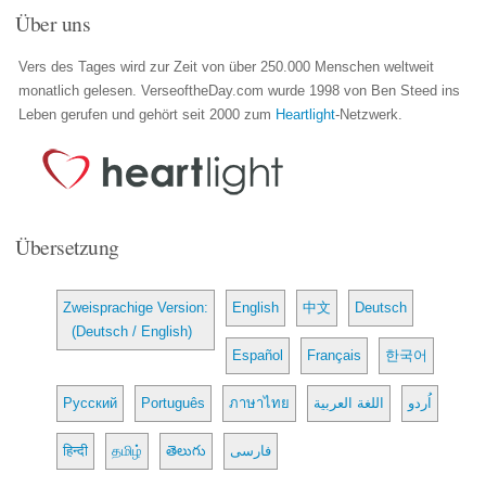
Über uns
Vers des Tages wird zur Zeit von über 250.000 Menschen weltweit
monatlich gelesen. VerseoftheDay.com wurde 1998 von Ben Steed ins
Leben gerufen und gehört seit 2000 zum
Heartlight
-Netzwerk.
Übersetzung
Zweisprachige Version:
English
中文
Deutsch
(Deutsch / English)
Español
Français
한국어
Русский
Português
ภาษาไทย
اللغة العربية
اُردو
हिन्दी
தமிழ்
తెలుగు
فارسی