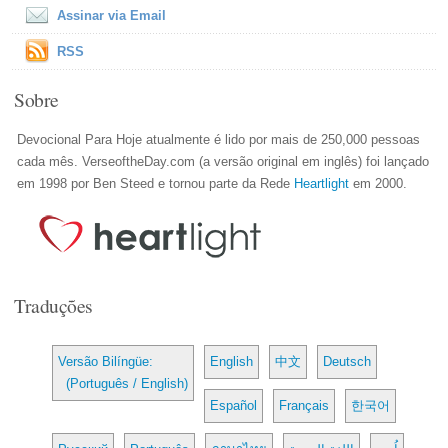
Assinar via Email
RSS
Sobre
Devocional Para Hoje atualmente é lido por mais de 250,000 pessoas
cada mês. VerseoftheDay.com (a versão original em inglês) foi lançado
em 1998 por Ben Steed e tornou parte da Rede
Heartlight
em 2000.
Traduções
Versão Bilíngüe:
English
中文
Deutsch
(Português / English)
Español
Français
한국어