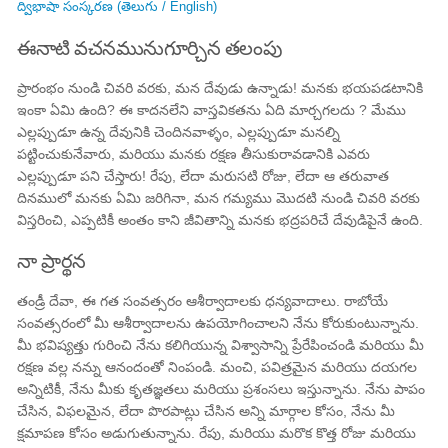
ద్విభాషా సంస్కరణ (తెలుగు / English)
ఈనాటి వచనమునుగూర్చిన తలంపు
ప్రారంభం నుండి చివరి వరకు, మన దేవుడు ఉన్నాడు! మనకు భయపడటానికి
ఇంకా ఏమి ఉంది? ఈ కాదనలేని వాస్తవికతను ఏది￰ మార్చగలదు ? మేము
ఎల్లప్పుడూ ఉన్న దేవునికి చెందినవాళ్ళం, ఎల్లప్పుడూ మనల్ని
పట్టించుకునేవారు, మరియు మనకు రక్షణ తీసుకురావడానికి ఎవరు
ఎల్లప్పుడూ పని చేస్తారు! రేపు, లేదా మరుసటి రోజు, లేదా ఆ తరువాత
దినములో మనకు ఏమి జరిగినా, మన గమ్యము మొదటి నుండి చివరి వరకు
విస్తరించి, ఎప్పటికీ అంతం కాని జీవితాన్ని మనకు భద్రపరిచే దేవుడిపైనే ఉంది.
నా ప్రార్థన
తండ్రీ దేవా, ఈ గత సంవత్సరం ఆశీర్వాదాలకు ధన్యవాదాలు. రాబోయే
సంవత్సరంలో మీ ఆశీర్వాదాలను ఉపయోగించాలని నేను కోరుకుంటున్నాను.
మీ భవిష్యత్తు గురించి నేను కలిగియున్న విశ్వాసాన్ని ప్రేరేపించండి మరియు మీ
రక్షణ వల్ల నన్ను ఆనందంతో నింపండి. మంచి, పవిత్రమైన మరియు దయగల
అన్నిటికీ, నేను మీకు కృతజ్ఞతలు మరియు ప్రశంసలు ఇస్తున్నాను. నేను పాపం
చేసిన, విఫలమైన, లేదా పొరపాట్లు చేసిన అన్ని మార్గాల కోసం, నేను మీ
క్షమాపణ కోసం అడుగుతున్నాను. రేపు, మరియు మరొక కొత్త రోజు మరియు