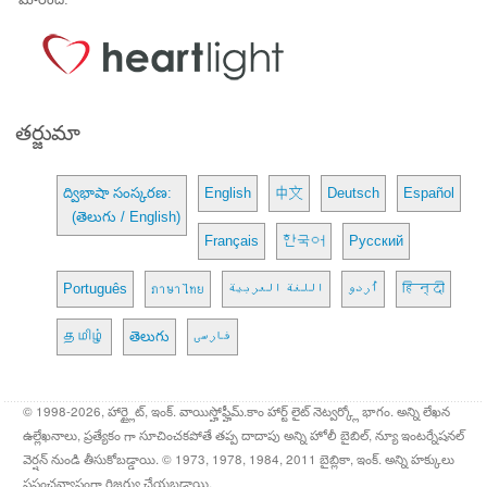
తర్జుమా
ద్విభాషా సంస్కరణ:
English
中文
Deutsch
Español
(తెలుగు / English)
Français
한국어
Русский
Português
ภาษาไทย
اللغة العربية
اُردو
हिन्दी
தமிழ்
తెలుగు
فارسی
© 1998-2026, హార్ట్లైట్, ఇంక్. వాయిస్హోఫ్హీమ్.కాం హార్ట్ లైట్ నెట్వర్క్లో భాగం. అన్ని లేఖన
ఉల్లేఖనాలు, ప్రత్యేకం గా సూచించకపోతే తప్ప దాదాపు అన్ని హోలీ బైబిల్, న్యూ ఇంటర్నేషనల్
వెర్షన్ నుండి తీసుకోబడ్డాయి. © 1973, 1978, 1984, 2011 బైబ్లికా, ఇంక్. అన్ని హక్కులు
ప్రపంచవ్యాప్తంగా రిజర్వు చేయబడ్డాయి.