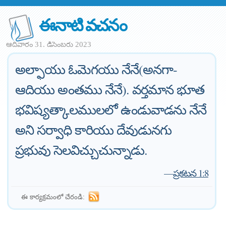
ఈనాటి వచనం
ఆదివారం 31. డిసెంబరు 2023
అల్ఫాయు ఓమెగయు నేనే(అనగా-
ఆదియు అంతము నేనే). వర్తమాన భూత
భవిష్యత్కాలములలో ఉండువాడను నేనే
అని సర్వాధి కారియు దేవుడునగు
ప్రభువు సెలవిచ్చుచున్నాడు.
—
ప్రకటన 1:8
ఈ కార్యక్రమంలో చేరండి: