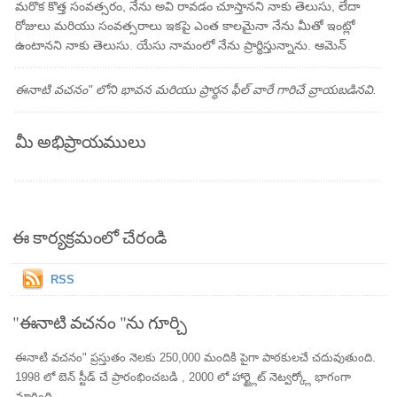
మరొక కొత్త సంవత్సరం, నేను అవి రావడం చూస్తానని నాకు తెలుసు, లేదా
రోజులు మరియు సంవత్సరాలు ఇకపై ఎంత కాలమైనా నేను మీతో ఇంట్లో
ఉంటానని నాకు తెలుసు. యేసు నామంలో నేను ప్రార్థిస్తున్నాను. ఆమెన్
ఈనాటి వచనం" లోని భావన మరియు ప్రార్థన ఫీల్ వారే గారిచే వ్రాయబడినవి.
మీ అభిప్రాయములు
ఈ కార్యక్రమంలో చేరండి
RSS
"ఈనాటి వచనం "ను గూర్చి
ఈనాటి వచనం" ప్రస్తుతం నెలకు 250,000 మందికి పైగా పాఠకులచే చదువుతుంది.
1998 లో బెన్ స్టీడ్ చే ప్రారంభించబడి , 2000 లో హార్ట్లైట్ నెట్వర్క్లో భాగంగా
మారింది.