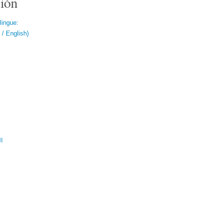
ión
lingue:
/ English)
ال