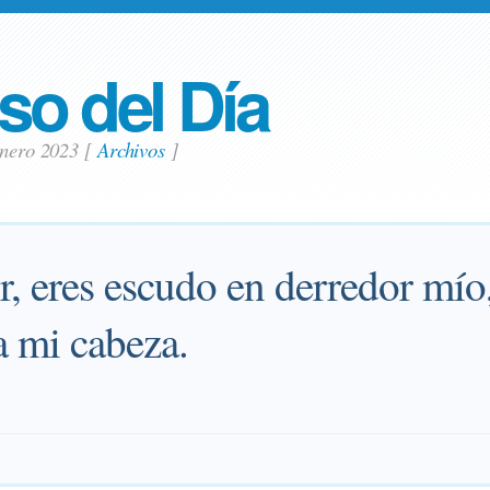
so del Día
enero 2023
[
Archivos
]
, eres escudo en derredor mío,
a mi cabeza.