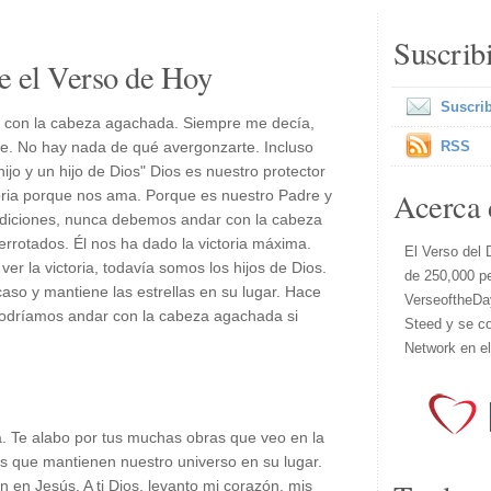
Suscrib
e el Verso de Hoy
Suscrib
 con la cabeza agachada. Siempre me decía,
re. No hay nada de qué avergonzarte. Incluso
RSS
ijo y un hijo de Dios" Dios es nuestro protector
Acerca 
oria porque nos ama. Porque es nuestro Padre y
diciones, nunca debemos andar con la cabeza
errotados. Él nos ha dado la victoria máxima.
El Verso del 
 ver la victoria, todavía somos los hijos de Dios.
de 250,000 p
aso y mantiene las estrellas en su lugar. Hace
VerseoftheDa
odríamos andar con la cabeza agachada si
Steed y se co
Network en e
a. Te alabo por tus muchas obras que veo en la
es que mantienen nuestro universo en su lugar.
n en Jesús. A ti Dios, levanto mi corazón, mis