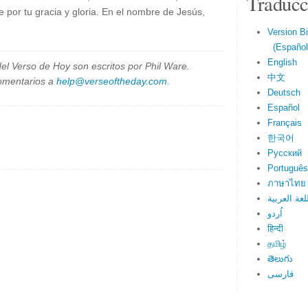
Traducc
 por tu gracia y gloria. En el nombre de Jesús,
Version Bi
(Español 
English
el Verso de Hoy son escritos por Phil Ware.
中文
omentarios a
help@verseoftheday.com
.
Deutsch
Español
Français
한국어
Русский
Português
ภาษาไทย
لغة العربية
اُردو
हिन्दी
தமிழ்
తెలుగు
فارسی