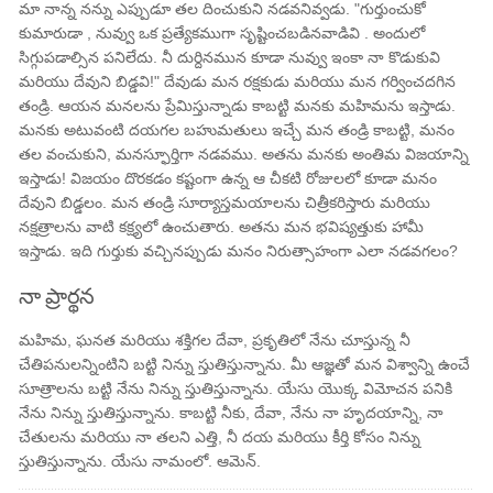
మా నాన్న నన్ను ఎప్పుడూ తల దించుకుని నడవనివ్వడు. "గుర్తుంచుకో
కుమారుడా , నువ్వు ఒక ప్రత్యేకముగా సృష్టించబడినవాడివి . అందులో
సిగ్గుపడాల్సిన పనిలేదు. నీ దుర్దినమున కూడా నువ్వు ఇంకా నా కొడుకువి
మరియు దేవుని బిడ్డవి!" దేవుడు మన రక్షకుడు మరియు మన గర్వించదగిన
తండ్రి. ఆయన మనలను ప్రేమిస్తున్నాడు కాబట్టి మనకు మహిమను ఇస్తాడు.
మనకు అటువంటి దయగల బహుమతులు ఇచ్చే మన తండ్రి కాబట్టి, మనం
తల వంచుకుని, మనస్ఫూర్తిగా నడవము. అతను మనకు అంతిమ విజయాన్ని
ఇస్తాడు! విజయం దొరకడం కష్టంగా ఉన్న ఆ చీకటి రోజులలో కూడా మనం
దేవుని బిడ్డలం. మన తండ్రి సూర్యాస్తమయాలను చిత్రీకరిస్తారు మరియు
నక్షత్రాలను వాటి కక్ష్యలో ఉంచుతారు. అతను మన భవిష్యత్తుకు హామీ
ఇస్తాడు. ఇది గుర్తుకు వచ్చినప్పుడు మనం నిరుత్సాహంగా ఎలా నడవగలం?
నా ప్రార్థన
మహిమ, ఘనత మరియు శక్తిగల దేవా, ప్రకృతిలో నేను చూస్తున్న నీ
చేతిపనులన్నింటిని బట్టి నిన్ను స్తుతిస్తున్నాను. మీ ఆజ్ఞతో మన విశ్వాన్ని ఉంచే
సూత్రాలను బట్టి నేను నిన్ను స్తుతిస్తున్నాను. యేసు యొక్క విమోచన పనికి
నేను నిన్ను స్తుతిస్తున్నాను. కాబట్టి నీకు, దేవా, నేను నా హృదయాన్ని, నా
చేతులను మరియు నా తలని ఎత్తి, నీ దయ మరియు కీర్తి కోసం నిన్ను
స్తుతిస్తున్నాను. యేసు నామంలో. ఆమెన్.