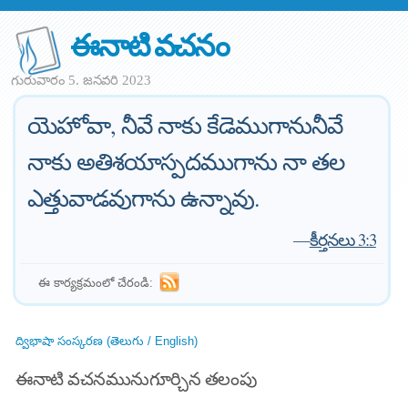
ఈనాటి వచనం
గురువారం 5. జనవరి 2023
యెహోవా, నీవే నాకు కేడెముగానునీవే
నాకు అతిశయాస్పదముగాను నా తల
ఎత్తువాడవుగాను ఉన్నావు.
—
కీర్తనలు 3:3
ఈ కార్యక్రమంలో చేరండి:
ద్విభాషా సంస్కరణ (తెలుగు / English)
ఈనాటి వచనమునుగూర్చిన తలంపు