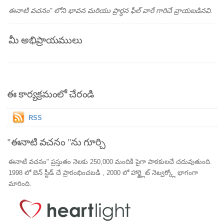
ఈనాటి వచనం" లోని భావన మరియు ప్రార్థన ఫీల్ వారే గారిచే వ్రాయబడినవి.
మీ అభిప్రాయములు
ఈ కార్యక్రమంలో చేరండి
RSS
"ఈనాటి వచనం "ను గూర్చి
ఈనాటి వచనం" ప్రస్తుతం నెలకు 250,000 మందికి పైగా పాఠకులచే చదువుతుంది.
1998 లో బెన్ స్టీడ్ చే ప్రారంభించబడి , 2000 లో హార్ట్లైట్ నెట్వర్క్లో భాగంగా
మారింది.