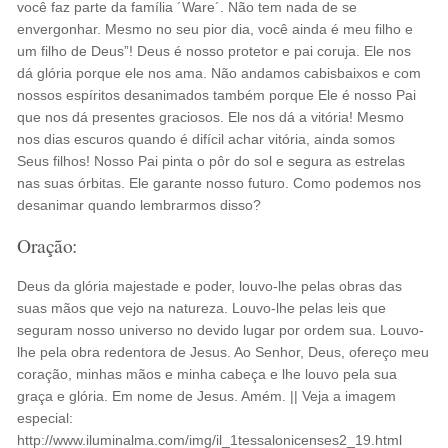
você faz parte da família ´Ware´. Não tem nada de se
envergonhar. Mesmo no seu pior dia, você ainda é meu filho e
um filho de Deus”! Deus é nosso protetor e pai coruja. Ele nos
dá glória porque ele nos ama. Não andamos cabisbaixos e com
nossos espíritos desanimados também porque Ele é nosso Pai
que nos dá presentes graciosos. Ele nos dá a vitória! Mesmo
nos dias escuros quando é difícil achar vitória, ainda somos
Seus filhos! Nosso Pai pinta o pôr do sol e segura as estrelas
nas suas órbitas. Ele garante nosso futuro. Como podemos nos
desanimar quando lembrarmos disso?
Oração:
Deus da glória majestade e poder, louvo-lhe pelas obras das
suas mãos que vejo na natureza. Louvo-lhe pelas leis que
seguram nosso universo no devido lugar por ordem sua. Louvo-
lhe pela obra redentora de Jesus. Ao Senhor, Deus, ofereço meu
coração, minhas mãos e minha cabeça e lhe louvo pela sua
graça e glória. Em nome de Jesus. Amém. || Veja a imagem
especial:
http://www.iluminalma.com/img/il_1tessalonicenses2_19.html