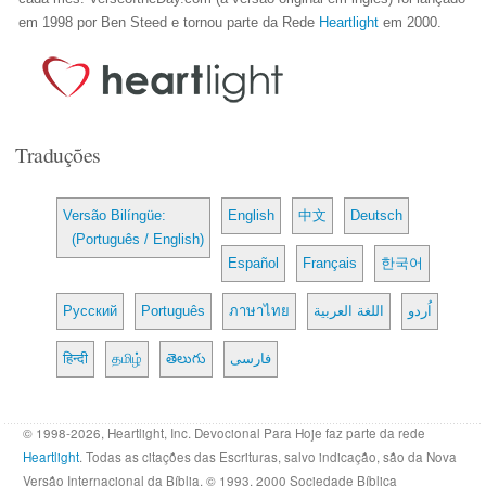
em 1998 por Ben Steed e tornou parte da Rede
Heartlight
em 2000.
Traduções
Versão Bilíngüe:
English
中文
Deutsch
(Português / English)
Español
Français
한국어
Русский
Português
ภาษาไทย
اللغة العربية
اُردو
हिन्दी
தமிழ்
తెలుగు
فارسی
© 1998-2026, Heartlight, Inc. Devocional Para Hoje faz parte da rede
Heartlight
. Todas as citações das Escrituras, salvo indicação, são da Nova
Versão Internacional da Bíblia. © 1993, 2000 Sociedade Bíblica