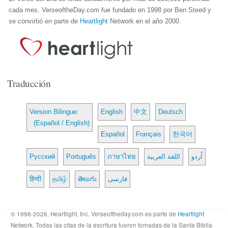
cada mes. VerseoftheDay.com fue fundado en 1998 por Ben Steed y
se convirtió en parte de
Heartlight
Network en el año 2000.
Traducción
Version Bilingue:
English
中文
Deutsch
(Español / English)
Español
Français
한국어
Русский
Português
ภาษาไทย
اللغة العربية
اُردو
हिन्दी
தமிழ்
తెలుగు
فارسی
© 1998-2026, Heartlight, Inc. Verseoftheday.com es parte de
Heartlight
Network. Todas las citas de la escritura fueron tomadas de la Santa Biblia