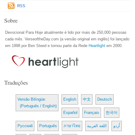
RSS
Sobre
Devocional Para Hoje atualmente é lido por mais de 250,000 pessoas
cada mês. VerseoftheDay.com (a versão original em inglês) foi lançado
em 1998 por Ben Steed e tornou parte da Rede
Heartlight
em 2000.
Traduções
Versão Bilíngüe:
English
中文
Deutsch
(Português / English)
Español
Français
한국어
Русский
Português
ภาษาไทย
اللغة العربية
اُردو