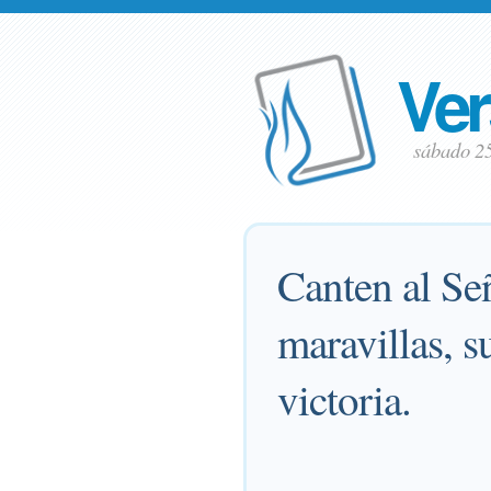
Ver
sábado 2
Canten al Se
maravillas, s
victoria.