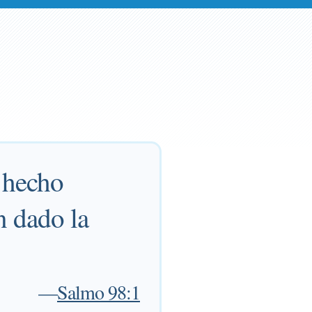
 hecho
n dado la
—
Salmo 98:1