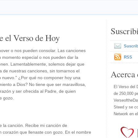
Suscrib
e el Verso de Hoy
Suscrib
over o nos pueden consolar. Las canciones
 momento especial o nos pueden dar la
RSS
nen. Lamentablemente, solemos dejar que
Acerca 
ica de nuestras canciones, sin tomarnos el
nto nuevo." ¿Por qué no componer hoy una
iento a Dios? No tiene que ser maravillosa,
El Verso del 
razón y ser ofrecida al Padre, de quien
de 250,000 p
e gozo.
VerseoftheDa
Steed y se co
Network en e
e la canción. Recibe mi canción de
n corazón que llenaste con gozo. En el nombre