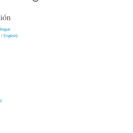
ión
lingue:
/ English)
ال