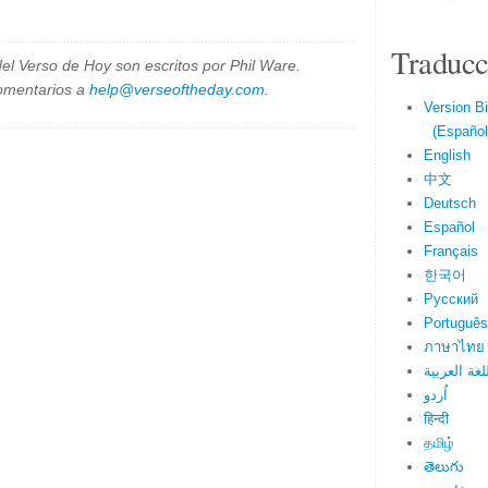
Traducc
el Verso de Hoy son escritos por Phil Ware.
omentarios a
help@verseoftheday.com
.
Version Bi
(Español 
English
中文
Deutsch
Español
Français
한국어
Русский
Português
ภาษาไทย
لغة العربية
اُردو
हिन्दी
தமிழ்
తెలుగు