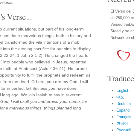
illosas.
El Verso del 
s Verse...
de 250,000 p
VerseoftheDa
o current situations, but part of his long-term
Steed y se co
e has done marvelous things, both in history and
Network en e
od transformed the vile intentions of a mob
into the atoning sacrifice for our sins to display
 2:22-24; 1 John 2:1-2). He changed the hearts
!" into people who believed in Jesus, repented
in faith, at Pentecost (Acts 2:36-41). He turned
Traducc
 opportunity to fulfill the prophets and redeem us
s from the dead. O Lord, you are my God; I will
for in perfect faithfulness you have done
English
 long ago. We join Isaiah to say in reverent
中文
God; I will exalt you and praise your name, for
Deutsch
 done marvelous things, things planned long
Español
Français
한국어
Русский