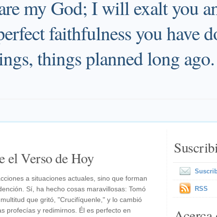
re my God; I will exalt you a
perfect faithfulness you have 
ings, things planned long ago.
Suscrib
e el Verso de Hoy
Suscrib
cciones a situaciones actuales, sino que forman
edención. Sí, ha hecho cosas maravillosas: Tomó
RSS
ultitud que gritó, "Crucifíquenle," y lo cambió
Acerca 
s profecías y redimirnos. Él es perfecto en