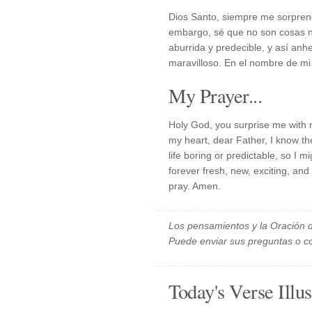
Dios Santo, siempre me sorpren
embargo, sé que no son cosas nu
aburrida y predecible, y así anh
maravilloso. En el nombre de mi
My Prayer...
Holy God, you surprise me with 
my heart, dear Father, I know t
life boring or predictable, so I mi
forever fresh, new, exciting, an
pray. Amen.
Los pensamientos y la Oración d
Puede enviar sus preguntas o c
Today's Verse Illus