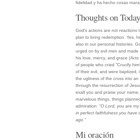
fidelidad y ha hecho cosas marav
Thoughts on Today'
God's actions are not reactions t
plan to bring redemption. Yes, h
also in our personal histories. G
urged on by evil men and made it 
his love, mercy, and grace (Acts
of people who cried "Crucify him
of their evil, and were baptized, 
the ugliness of the cross into an
through the resurrection of Jesu
exalt you and praise your name, 
marvelous things, things planned
admiration:
"O Lord, you are my 
in perfect faithfulness you have
ago."
Mi oración