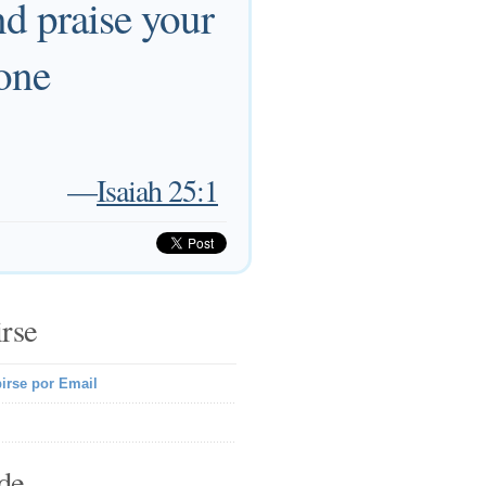
nd praise your
done
—
Isaiah 25:1
irse
irse por Email
de