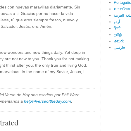
Português
des con nuevas maravillas diariamente. Sin
ภาษาไทย
evas a ti. Gracias por no hacer la vida
لغة العربية
elarte, tú que eres siempre fresco, nuevo y
اُردو
 Salvador, Jesús, oro, Amén.
हिन्दी
தமிழ்
తెలుగు
فارسی
new wonders and new things daily. Yet deep in
hey are not new to you. Thank you for not making
ght thirst after you, the only true and living God,
d marvelous. In the name of my Savior, Jesus, I
el Verso de Hoy son escritos por Phil Ware.
omentarios a
help@verseoftheday.com
.
trated