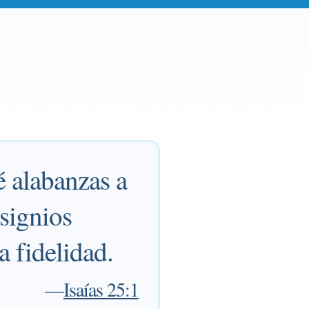
é alabanzas a
signios
 fidelidad.
—
Isaías 25:1