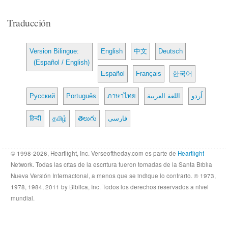
Traducción
Version Bilingue:
English
中文
Deutsch
(Español / English)
Español
Français
한국어
Русский
Português
ภาษาไทย
اللغة العربية
اُردو
हिन्दी
தமிழ்
తెలుగు
فارسی
© 1998-2026, Heartlight, Inc. Verseoftheday.com es parte de
Heartlight
Network. Todas las citas de la escritura fueron tomadas de la Santa Biblia
Nueva Versión Internacional, a menos que se indique lo contrario. © 1973,
1978, 1984, 2011 by Biblica, Inc. Todos los derechos reservados a nivel
mundial.