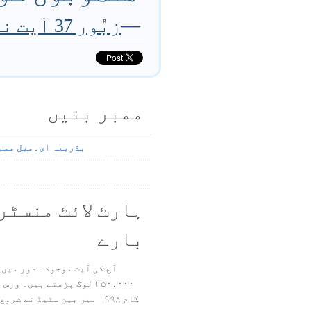
—
زبُور 37 آیت نمبر 6 تا 7
ممبر بنیں
بذریعہ ای۔میل ممب
ہارٹ لائٹ منسٹر
بارے
آج کی آیت موجودہ دور میں 
۲۵۰،۰۰۰ لوگ پڑھتے ہیں۔ ور