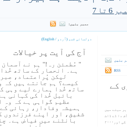
ممبر بنیں:
دولسانی قسم (اُردو / English)
آج کی آیت پر خیالات
ر بنیں
" مُطمئن رہ!" ہم نے آسمان 
ہے۔ انحصار کے ساتھ خُدا
RSS
لیکن پُراعتماد، صبر 
کیسے؟ ہم جانتے ہیں کہ و
ی کے
ساتھ خُدا ہمارے لیے وہی ک
بائبل خُدا کی کہانی ہے(
عظیم گواہی ہے کہ وہ ا
ہمیشہ وفادار، رہائی کے 
ہر مہنے میں
شفیق، اور اپنے فرزندوں کے
س آف دا ڈے ڈاٹ
بانٹنے میں فیاض ہے۔ چنا
کام ۱۹۹۸ میں بین سٹیڈ نے شروع کی اور۲۰۰۰
میں آؤ اوروہیں ر