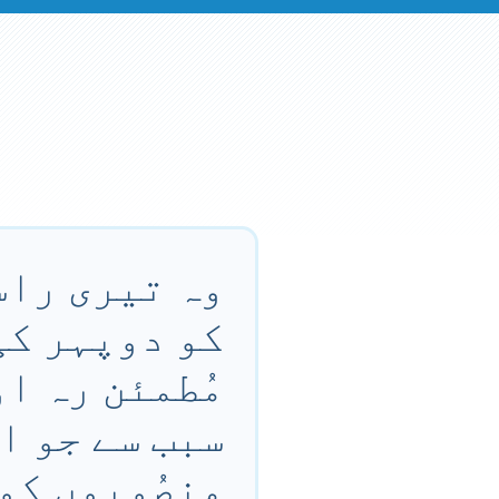
وہ تیری راس
کو دوپہر کی
مُطمئن رہ او
سبب سے جو ا
منصُوبوں کو