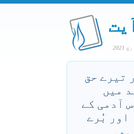
آیت
ر تیرے حق
د میں
ُس آدمی کے
اور بُرے
ہو۔