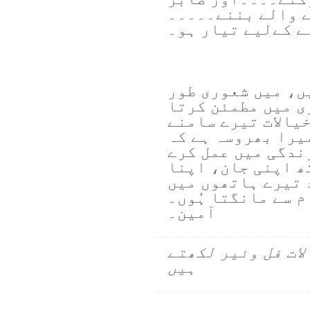
 والے بننے۔۔۔۔۔
نے کےلیے تیار ہو۔
ں، میں شعوری طور
ی میں مطمئن کرتا
خیالات تیرے سامنے
یرا بھروسہ ہے کہ
زندگی میں عمل کرے
ھ اپنی جان، اپنا
 تیرے ہاتھوں میں
م سے مانگتا ہُوں۔
آمین۔
لات فل وئیر لکھتے
ہیں