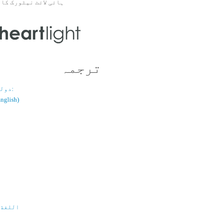
ہائی لائٹ نیٹورک کا 
ترجمہ
دولسانی قسم:
(اُردو / ish
اللغة 