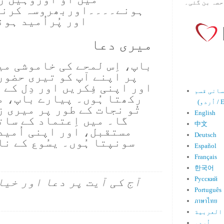
حصہ بن گئی۔
ہونے۔۔۔۔اوربھروسہ کرنے
اور پُراُمید ہو
میری دعا
باپ، اِس لمحے کی خاموشی می
پر اپنے آپ کو تیری حضور
اور اپنی فِکریں اور دِل کے 
رکھتا ہُوں۔ پیارے باپ، م
Engl)
تُو نجات کے طور پر میری 
English
گا۔ میں اِعتماد کے سات
中文
مستقبل، اور اپنی اُمید
Deutsch
سونپتا ہُوں۔ یسُوع کے نا
Español
Français
한국어
Русский
آج کی آیت پر دعا اور خیا
Português
ภาษาไทย
العربية
اُردو