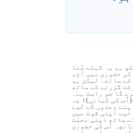
کو ہم یہ کہتے سُنا
 کی حضوری میں آؤ،
کے ساتھ۔ لیکن ہم
قت گزرنے کے ساتھ
رے گا جو راست ہے۔
اُس کی کہانی)؛ یہ
پنے وعدوں کے لیے
لیے اپنی قوت میں
 ساتھ اپنی محبّت
نچہ اُس کی حضوری
ُکنے۔۔۔۔اور صابر