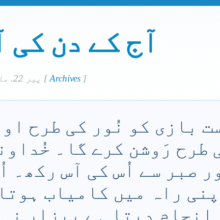
آج کے دن کی 
]
Archives
[
پير 22. مارچ 2021
ت بازی کو نُور کی طرح او
 طرح رَوشن کرے گا۔ خُداون
ر صبر سے اُس کی آس رکھ۔ ا
پنی راہ میں کامیاب ہوتا 
 انجام دیتا ہے بیزار نہ 