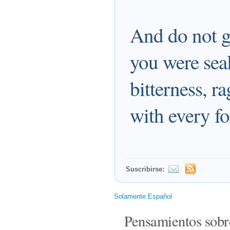
And do not g
you were seal
bitterness, r
with every f
Suscribirse:
Solamente Español
Pensamientos sobr