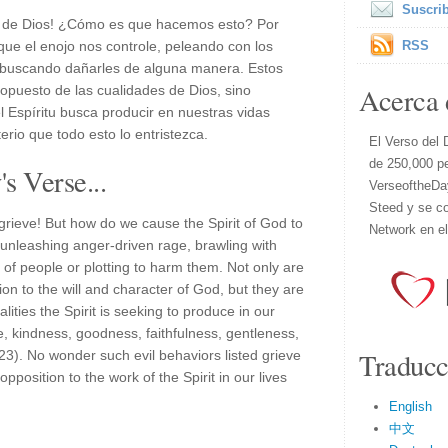
Suscrib
tu de Dios! ¿Cómo es que hacemos esto? Por
ue el enojo nos controle, peleando con los
RSS
 buscando dañarles de alguna manera. Estos
Acerca 
opuesto de las cualidades de Dios, sino
l Espíritu busca producir en nuestras vidas
erio que todo esto lo entristezca.
El Verso del 
de 250,000 p
s Verse...
VerseoftheDa
Steed y se co
 grieve! But how do we cause the Spirit of God to
Network en e
 unleashing anger-driven rage, brawling with
of people or plotting to harm them. Not only are
ion to the will and character of God, but they are
lities the Spirit is seeking to produce in our
e, kindness, goodness, faithfulness, gentleness,
Traducc
-23). No wonder such evil behaviors listed grieve
 opposition to the work of the Spirit in our lives
English
中文