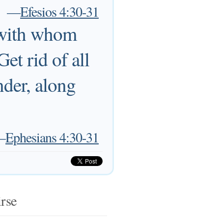
—
Efesios 4:30-31
 with whom
et rid of all
nder, along
—
Ephesians 4:30-31
irse