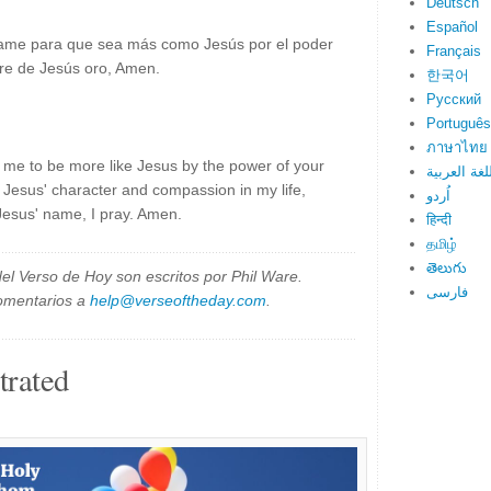
Deutsch
Español
ame para que sea más como Jesús por el poder
Français
bre de Jesús oro, Amen.
한국어
Русский
Português
ภาษาไทย
 me to be more like Jesus by the power of your
لغة العربية
y Jesus' character and compassion in my life,
اُردو
 Jesus' name, I pray. Amen.
हिन्दी
தமிழ்
తెలుగు
el Verso de Hoy son escritos por Phil Ware.
فارسی
omentarios a
help@verseoftheday.com
.
trated