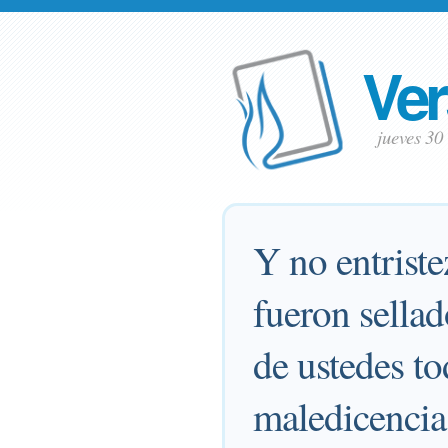
Ver
jueves 30
Y no entriste
fueron sellad
de ustedes to
maledicencia