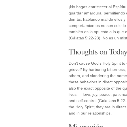
¡No hagas entristecer al Espíri
guardar amargura, permitiendo q
demás, hablando mal de ellos y
comportamientos no son solo lo 
también es lo opuesto a lo que e
(Gálatas 5:22-23). No es un mist
Thoughts on Today'
Don't cause God's Holy Spirit to
grieve? By harboring bitterness,
others, and slandering the name 
these behaviors in direct opposit
also the exact opposite of the qua
lives — love, joy, peace, patienc
and self-control (Galatians 5:22
the Holy Spirit; they are in direct
and in our relationships.
Mi oración