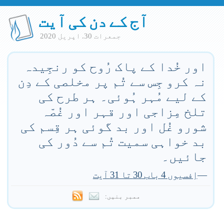
آج کے دن کی آیت
جمعرات 30. اپريل 2020
اور خُدا کے پاک رُوح کو رنجِیدہ
نہ کرو جِس سے تُم پر مخلصی کے دِن
کے لیے مُہر ہُوئی۔ ہر طرح کی
تلخ مِزاجی اور قہر اور غُصّہ
شورو غُل اور بد گوئی ہر قِسم کی
بد خواہی سمیت تُم سے دُور کی
جائیں۔
—
اِفسیوں 4 باب 30 تا 31 آیت
ممبر بنیں: