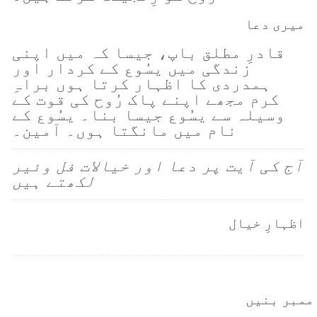
میری دعا
قادرِ مطلق باپ، جیسا کہ میں اپنی
زندگی میں یسُوع کے کردار اور
ہمدردی کا اظہار کرتا ہوں براہِ
کرم مجھے اپنے پاک رُوح کی قوت کے
وسیلہ سے یسُوع جیسا بنا۔ یسُوع کے
نام میں مانگتا ہوں۔ آمین۔
آج کی آیت پر دعا اور خیالات فل وئیر
لکھتے ہیں
اظہارِ خیال
ممبر بنیں