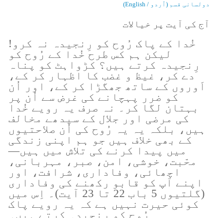
دولسانی قسم (اُردو / English)
آج کی آیت پر خیالات
خُدا کے پاک رُوح کو رِنجیدہ نہ کرو!
لیکن ہم کس طرح خُدا کے رُوح کو
رِنجیدہ کرتے ہیں؟ کڑواہٹ کو پناہ
دے کر، غیظ و غضب کا اظہار کر کے،
اَوروں کے ساتھ جھگڑا کر کے، اور اُن
کو ضرر پہچانے کی غرض سے اُن پر
بہتان لگا کر۔ نہ صرف یہ رویے خُدا
کی مرضی اور جلال کے سیدھے مخالف
ہیں، بلکہ یہ یہ رُوح کی اُن صلاحتیوں
کے بھی خلاف ہیں جو ہم اپنی زندگی
میں پیدا کرنے کی تلاش میں ہیں—
محّبت، خوشی، امن، صبر، مہربانی،
اچھائی، وفاداری، شرافت، اور
اپنے آپ کو قابو رکھنے کی وفاداری
(گلتیوں 5 باب 22 تا 23 آیت)۔ اِس میں
کوئی حیرت نہیں ہے کہ یہ رویے پاک
رُوح کو رِنجیدہ کرتے ہیں۔