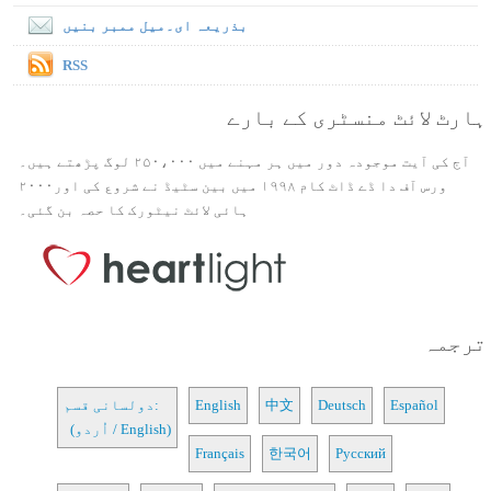
بذریعہ ای۔میل ممبر بنیں
RSS
ہارٹ لائٹ منسٹری کے بارے
آج کی آیت موجودہ دور میں ہر مہنے میں ۲۵۰،۰۰۰ لوگ پڑھتے ہیں۔
ورس آف دا ڈے ڈاٹ کام ۱۹۹۸ میں بین سٹیڈ نے شروع کی اور۲۰۰۰
ہائی لائٹ نیٹورک کا حصہ بن گئی۔
ترجمہ
Español
Deutsch
中文
English
دولسانی قسم:
(اُردو / English)
Français
한국어
Русский