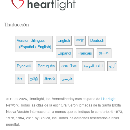
Traducción
Version Bilingue:
English
中文
Deutsch
(Español / English)
Español
Français
한국어
Русский
Português
ภาษาไทย
اللغة العربية
اُردو
हिन्दी
தமிழ்
తెలుగు
فارسی
© 1998-2026, Heartlight, Inc. Verseoftheday.com es parte de
Heartlight
Network. Todas las citas de la escritura fueron tomadas de la Santa Biblia
Nueva Versión Internacional, a menos que se indique lo contrario. © 1973,
1978, 1984, 2011 by Biblica, Inc. Todos los derechos reservados a nivel
mundial.