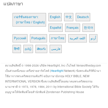
แปลภาษา
เวอร์ชั่นสองภาษา:
English
中文
Deutsch
(ภาษาไทย / English)
Español
Français
한국어
Русский
Português
ภาษาไทย
اللغة العربية
اُردو
हिन्दी
தமிழ்
తెలుగు
فارسی
สงวนลิขสิทธิ์ © 1998-2026 บริษัท Heartlight, Inc เว็บไซต์ Verseoftheday.com
เป็นส่วนหนึ่งของ เครือข่ายฮาร์ทไลท์ (
Heartlight
Network) ข้อพระคัมภีร์ที่นำมา
ใช้มาจากพระคริสตธรรมคัมภีร์ ฉบับภาษาอังกฤษ HOLY BIBLE, NEW
INTERNATIONAL VERSION ซึ่งสงวนลิขสิทธิ์โดยสมาคมพระคริสตธรรม
นานาชาติ © 1973, 1978, 1984, 2011 by International Bible Society ได้รับ
อนุญาตให้จัดพิมพ์โดยสำนักพิมพ์ Zondervan Publishing House