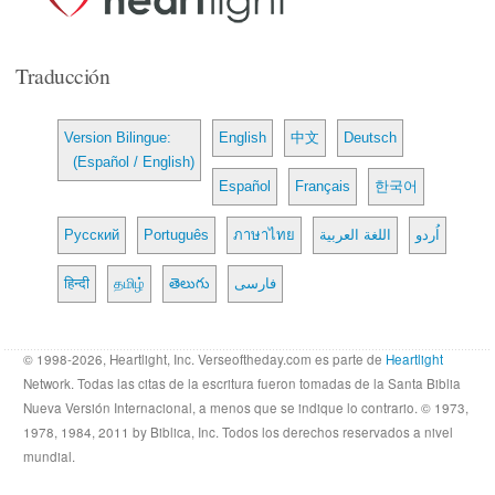
Traducción
Version Bilingue:
English
中文
Deutsch
(Español / English)
Español
Français
한국어
Русский
Português
ภาษาไทย
اللغة العربية
اُردو
हिन्दी
தமிழ்
తెలుగు
فارسی
© 1998-2026, Heartlight, Inc. Verseoftheday.com es parte de
Heartlight
Network. Todas las citas de la escritura fueron tomadas de la Santa Biblia
Nueva Versión Internacional, a menos que se indique lo contrario. © 1973,
1978, 1984, 2011 by Biblica, Inc. Todos los derechos reservados a nivel
mundial.