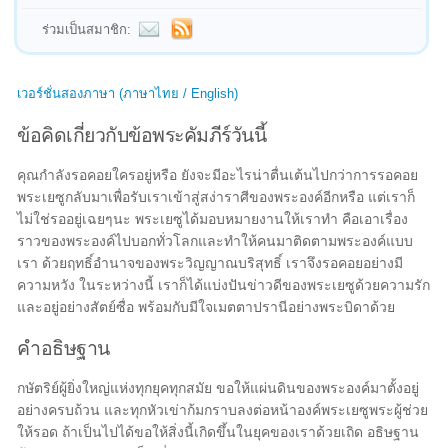
ร่วมเป็นสมาชิก:
เวอร์ชั่นสองภาษา (ภาษาไทย / English)
ข้อคิดเกี่ยวกับข้อพระคัมภีร์วันนี้
คุณกำลังรอคอยใครอยู่หรือ ยังจะมีอะไรน่าตื่นเต้นไปกว่าการรอคอย
พระเยซูกลับมาเพื่อรับเราเข้าสู่สง่าราศีของพระองค์อีกหรือ แต่เราก็
ไม่ใช่รออยู่เฉยๆนะ พระเยซูได้มอบหมายงานให้เราทำ คือเอาเรื่อง
ราวของพระองค์ไปบอกทั่วโลกและทำให้คนมาติดตามพระองค์แบบ
เรา ด้วยฤทธิ์อำนาจของพระวิญญาณบริสุทธิ์ เราจึงรอคอยอย่างมี
ความหวัง ในระหว่างนี้ เราก็ได้แบ่งปันข่าวดีของพระเยซูด้วยความรัก
และอยู่อย่างสัตย์ซื่อ พร้อมกับมีใจเมตตาปรานีอย่างพระบิดาด้วย
คำอธิษฐาน
กษัตริย์ผู้ยิ่งใหญ่แห่งทุกยุคทุกสมัย ขอให้แผ่นดินของพระองค์มาตั้งอยู่
อย่างครบถ้วน และทุกหัวเข่าก้มกราบลงต่อหน้าองค์พระเยซูพระผู้ช่วย
ให้รอด ถ้าเป็นไปได้ขอให้สิ่งนี้เกิดขึ้นในยุคของเราด้วยเถิด อธิษฐาน