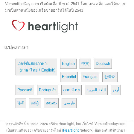
VerseoftheDay.com เริ่มต้นเมื่อ ปี พ.ศ. 2541 โดย เบน สตีด และได้กลาย
มาเป็นส่วนหนึ่งของเครือข่ายฮาร์ทไล์ในปี 2543
แปลภาษา
เวอร์ชั่นสองภาษา:
English
中文
Deutsch
(ภาษาไทย / English)
Español
Français
한국어
Русский
Português
ภาษาไทย
اللغة العربية
اُردو
हिन्दी
தமிழ்
తెలుగు
فارسی
สงวนลิขสิทธิ์ © 1998-2026 บริษัท Heartlight, Inc เว็บไซต์ Verseoftheday.com
เป็นส่วนหนึ่งของ เครือข่ายฮาร์ทไลท์ (
Heartlight
Network) ข้อพระคัมภีร์ที่นำมา