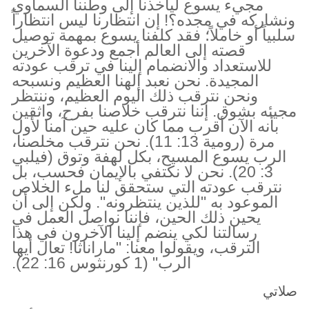
مجيء يسوع ليأخذنا إلى وطننا السماوي
ونشاركه في مجده؟! إن انتظارنا ليس انتظاراً
سلبياً أو خاملاً؛ فقد كلفنا يسوع بمهمة توصيل
قصته إلى العالم أجمع ودعوة الآخرين
للاستعداد والانضمام إلينا في ترقب عودته
المجيدة. نحن نعبد إلهنا العظيم ونسبحه
ونحن نترقب ذلك اليوم العظيم، وننتظر
مجيئه بشوق. إننا نترقب خلاصنا بفرح، واثقين
بأنه الآن أقرب مما كان عليه حين آمنا لأول
مرة (رومية 13: 11). نحن نترقب مخلصنا،
الرب يسوع المسيح، بكل لهفة وتوق (فيلبي
3: 20). نحن لا نكتفي بالإيمان فحسب، بل
نترقب عودته التي ستحقق لنا ملء الخلاص
الموعود به "للذين ينتظرونه". ولكن إلى أن
يحين ذلك الحين، فإننا نواصل العمل في
رسالتنا لكي ينضم إلينا الآخرون في هذا
الترقب، ويقولوا معنا: "ماراناثا! تعال أيها
الرب" (1 كورنثوس 16: 22).
صلاتي