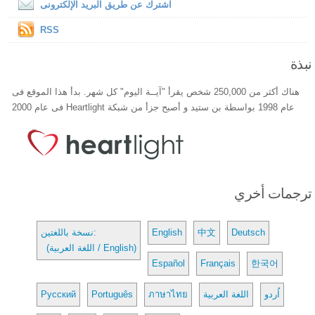
اشترك عن طريق البريد الإلكترونى
RSS
نبذة
هناك أكثر من 250,000 شخص يقرأ "آيــة اليوم" كل شهر. بدأ هذا الموقع فى
عام 1998 بواسطة بن ستيد و أصبح جزأ من شبكة Heartlight فى عام 2000
ترجمات أخري
Deutsch
中文
English
نسخة باللغتين:
(اللغة العربية / English)
Español
Français
한국어
اُردو
اللغة العربية
ภาษาไทย
Português
Русский