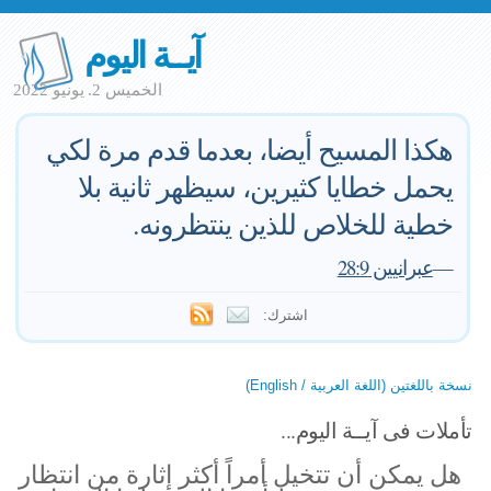
آيــة اليوم
الخميس 2. يونيو 2022
هكذا المسيح أيضا، بعدما قدم مرة لكي
يحمل خطايا كثيرين، سيظهر ثانية بلا
خطية للخلاص للذين ينتظرونه.
—
عبرانيين 28:9
اشترك:
نسخة باللغتين (اللغة العربية / English)
تأملات فى آيــة اليوم...
هل يمكن أن تتخيل أمراً أكثر إثارة من انتظار