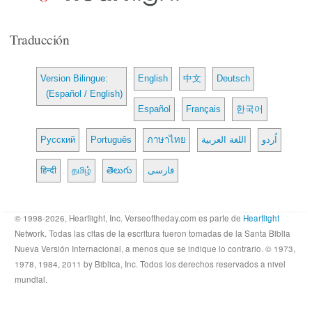
Traducción
Version Bilingue:
English
中文
Deutsch
(Español / English)
Español
Français
한국어
Русский
Português
ภาษาไทย
اللغة العربية
اُردو
हिन्दी
தமிழ்
తెలుగు
فارسی
© 1998-2026, Heartlight, Inc. Verseoftheday.com es parte de
Heartlight
Network. Todas las citas de la escritura fueron tomadas de la Santa Biblia
Nueva Versión Internacional, a menos que se indique lo contrario. © 1973,
1978, 1984, 2011 by Biblica, Inc. Todos los derechos reservados a nivel
mundial.