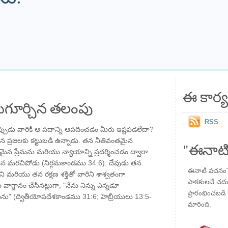
ఈ కార్య
గూర్చిన తలంపు
RSS
నప్పుడు వారికి ఆ పదాన్ని ఆపదించడం మీరు ఇష్టపడలేదా?
న ప్రజలకు కట్టుబడి ఉన్నాడు. తన నీతివంతమైన
"ఈనాటి
ైన ప్రేమను మరియు న్యాయాన్ని ప్రదర్శించడం ద్వారా
న మరచిపోడు (నిర్గమకాండము 34:6). దేవుడు తన
ఈనాటి వచనం" ప
నని మరియు తన రక్షణ శక్తితో వారిని శాశ్వతంగా
పాఠకులచే చదువు
వాగ్దానం చేసినట్లుగా, "నేను నిన్ను ఎన్నడూ
ప్రారంభించబడి ,
ాయను" (ద్వితీయోపదేశకాండము 31:6; హెబ్రీయులు 13:5-
మారింది.