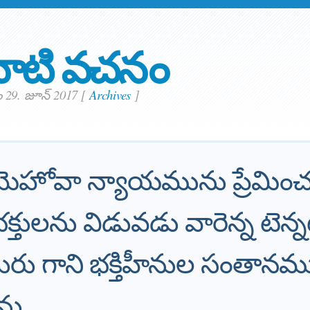
ాటి వచనం
 29. జూన్ 2017
[
Archives
]
హోవా న్యాయమును ప్రేమించ
ులను విడువడు వారెన్న టెన్నట
రు గాని భక్తిహీనుల సంతానమ
ను.