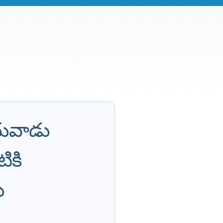
ువాడు
ికి
ు