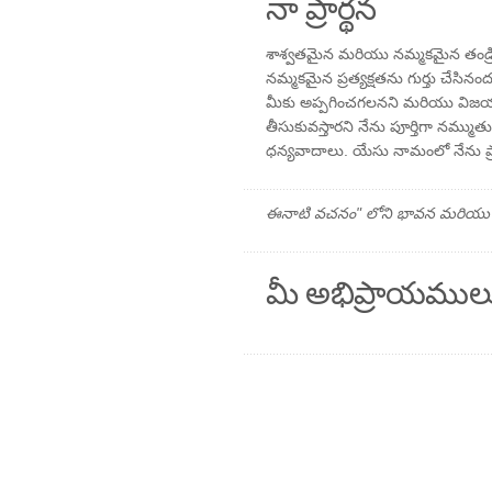
నా ప్రార్థన
శాశ్వతమైన మరియు నమ్మకమైన తండ్రి,
నమ్మకమైన ప్రత్యక్షతను గుర్తు చేసి
మీకు అప్పగించగలనని మరియు విజయం
తీసుకువస్తారని నేను పూర్తిగా నమ్ముత
ధన్యవాదాలు. యేసు నామంలో నేను ప్రార్
ఈనాటి వచనం" లోని భావన మరియు ప్రార
మీ అభిప్రాయముల