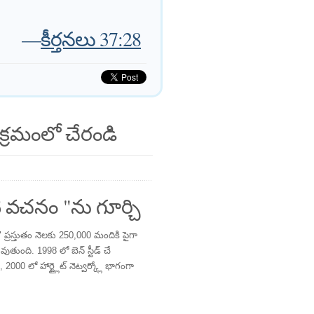
—
కీర్తనలు 37:28
క్రమంలో చేరండి
 వచనం "ను గూర్చి
్రస్తుతం నెలకు 250,000 మందికి పైగా
తుంది. 1998 లో బెన్ స్టీడ్ చే
 2000 లో హార్ట్లైట్ నెట్వర్క్లో భాగంగా