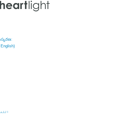
ంస్కరణ:
 English)
اللغة