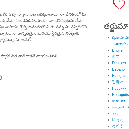
 మీ గొప్ప వాగ్దానాలకు ధన్యవాదాలు. నా జీవితంలో మీ
నందుకు నేను సంబరపడిపోయాను . నా భవిష్యత్తును నేను
తర్జుమా
 మరియు గొప్ప ఆనందంతో మీరు నన్ను మీ సన్నిధిలోకి
ున్నాను. నా ఖచ్చితమైన మరియు స్థిరమైన నిరీక్షణకు
ద్విభాషా స
థిస్తున్నాను. ఆమెన్.
(తెలుగు /
English
్థన ఫీల్ వారే గారిచే వ్రాయబడినవి.
中文
Deutsch
Español
ు
Français
한국어
Русский
Português
ภาษาไทย
 العربية
اُردو
हिन्दी
தமிழ்