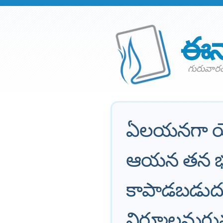
ఈన
గురువారం
ఏలయనగా యె
ఆయన తన భక్త
కాపాడబడుదు
నిర్మూలమగు