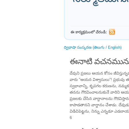
ఈ కార్యక్రమంలో చేరండి:
ద్విభాషా సంస్కరణ (తెలుగు / English)
ఈనాటి వచనమును
దేవుని ప్రజలు ఆయన కోసం జీవిస్తున్
వారు "ఆయన విశ్వాసులు"! ప్రభువు త
స్వభావాన్ని, కృపగల కరుణను, నమ్మకమ
తనను గౌరవించాలనుకునే వారిని ఆయ
ప్రజలకు చేసిన వాగ్దానాలను గౌరవిస్తా
కాపాడతానని వాగ్దానం చేశాడు. దేవుడు 
విడిచిపెట్టను, నిన్ను ఎన్నడూ ఎడబ
6