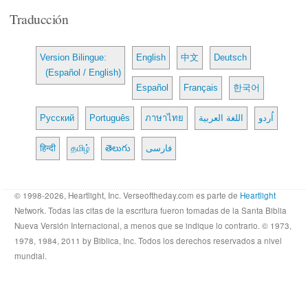
Traducción
Version Bilingue:
English
中文
Deutsch
(Español / English)
Español
Français
한국어
Русский
Português
ภาษาไทย
اللغة العربية
اُردو
हिन्दी
தமிழ்
తెలుగు
فارسی
© 1998-2026, Heartlight, Inc. Verseoftheday.com es parte de
Heartlight
Network. Todas las citas de la escritura fueron tomadas de la Santa Biblia
Nueva Versión Internacional, a menos que se indique lo contrario. © 1973,
1978, 1984, 2011 by Biblica, Inc. Todos los derechos reservados a nivel
mundial.