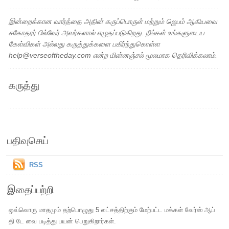
இன்றைக்கான வார்த்தை அதின் கருப்பொருள் மற்றும் ஜெபம் ஆகியவை
சகோதரர் பில்வேர் அவர்களால் எழுதப்படுகிறது. நீங்கள் உங்களுடைய
கேள்விகள் அல்லது கருத்துக்களை பகிர்ந்துகொள்ள
help@verseoftheday.com என்ற மின்னஞ்சல் மூலமாக தெரிவிக்கலாம்.
கருத்து
பதிவுசெய்
RSS
இதைப்பற்றி
ஒவ்வொரு மாதமும் தற்பொழுது 5 லட்சத்திற்கும் மேற்பட்ட மக்கள் வேர்ஸ் ஆப்
தி டே வை படித்து பயன் பெறுகிறார்கள்.