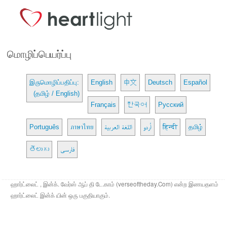
மொழிப்பெயர்ப்பு
இருமொழிப்பதிப்பு:
English
中文
Deutsch
Español
(தமிழ் / English)
Français
한국어
Русский
Português
ภาษาไทย
اللغة العربية
اُردو
हिन्दी
தமிழ்
తెలుగు
فارسی
ஹார்ட்லைட் , இன்க். வேர்ஸ் ஆப் தி டே.காம் (verseoftheday.Com) என்ற இணயதளம்
ஹார்ட்லைட் இன்க் யின் ஒரு பகுதியாகும்.